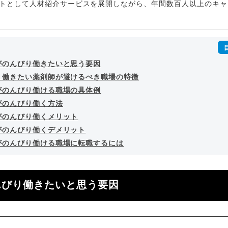
トとして人材紹介サービスを展開しながら、年間数百人以上のキャ
outubeチャンネル「
末永雄大 / すべらない転職エージェント
」の総
回以上。著書「
成功する転職面接
」「
キャリアロジック
」
詳細プロフィール
（
amazon
）
がのんびり働きたいと思う要因
り働きたい薬剤師が避けるべき職場の特徴
がのんびり働ける職場の具体例
がのんびり働く方法
がのんびり働くメリット
がのんびり働くデメリット
がのんびり働ける職場に転職するには
んびり働きたいと思う要因