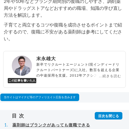
2年や10年などブランク期間別の復職のしやすさ、調剤薬
局やドラッグストアなどおすすめの職場、知識の学び直し
方法を解説します。
子育てと両立するコツや復職を成功させるポイントまで紹
介するので、復職に不安がある薬剤師は参考にしてくださ
い。
末永雄大
新卒でリクルートエージェント(現インディードリ
クルートパートナーズ)に入社。数百を超える企業
の中途採用を支援。2012年アクシス(株)設立、代
...続きを読む
この記事を書いた人
表取締役兼転職エージェントとして人材紹介サー
ビスを展開しながら、年間数百人以上のキャリア
相談に乗る。Youtubeチャンネル「
末永雄大 / す
べらない転職エージェント
」の総再生回数は2,000
当サイトはマイナビ等のアフィリエイト広告を含みます
万回以上。著書「
成功する転職面接
」「
キャリア
ロジック
」
▸
詳細プロフィール
（
amazon
）
目次
薬剤師はブランクがあっても復職できる