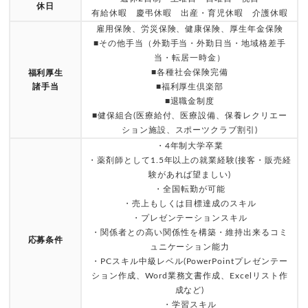
休日
有給休暇 慶弔休暇 出産・育児休暇 介護休暇
雇用保険、労災保険、健康保険、厚生年金保険
■その他手当（外勤手当・外勤日当・地域格差手
当・転居一時金）
■各種社会保険完備
福利厚生
諸手当
■福利厚生倶楽部
■退職金制度
■健保組合(医療給付、医療設備、保養レクリエー
ション施設、スポーツクラブ割引)
・4年制大学卒業
・薬剤師として1.5年以上の就業経験(接客・販売経
験があれば望ましい)
・全国転勤が可能
・売上もしくは目標達成のスキル
・プレゼンテーションスキル
・関係者との高い関係性を構築・維持出来るコミ
応募条件
ュニケーション能力
・PCスキル中級レベル(PowerPointプレゼンテー
ション作成、Word業務文書作成、Excelリスト作
成など)
・学習スキル