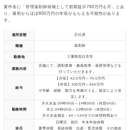
案件名に「管理薬剤師候補として初期提示780万円も可」とあ
り、最初からほぼ800万円の年収がもらえる可能性がありま
す。
正社員
雇用形態
薬剤師
職種
三重県四日市市
勤務地
店舗にて、調剤業務・服薬指導・薬歴管理などを
業務内容
行っていただきます。
【月収】42.0万円～70.0万円
【年収】500万円～840万円
給与
※年齢、経験、能力を考慮のうえ、規定により決
定します。
月火水金:09時00分～19時00分（休憩60分）
勤務時間
木土:09時00分～13時00分（休憩0分）
月火水金補足：60～120分での休憩時間あり
日曜日 祝日 年末年始休暇
休日
夏季休暇 有給休暇 出産・育児休暇 その他休