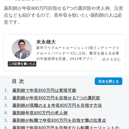
薬剤師が年収800万円目指せる7つの選択肢や求人例、注意
点なども紹介するので、高年収を狙いたい薬剤師の人は必
見です。
末永雄大
新卒でリクルートエージェント(現インディードリ
クルートパートナーズ)に入社。数百を超える企業
の中途採用を支援。2012年アクシス(株)設立、代
...続きを読む
この記事を書いた人
表取締役兼転職エージェントとして人材紹介サー
ビスを展開しながら、年間数百人以上のキャリア
相談に乗る。Youtubeチャンネル「
末永雄大 / す
目次
べらない転職エージェント
」の総再生回数は2,000
万回以上。著書「
成功する転職面接
」「
キャリア
薬剤師で年収800万円は実現可能
ロジック
」
▸
詳細プロフィール
（
amazon
）
薬剤師が年収800万円を目指せる7つの選択肢
薬剤師が現職のまま年収800万円を目指す方法
薬剤師年収800万円の求人例
薬剤師が転職で年収800万円を目指す際の注意点
薬剤師で年収800万円を目指すなら転職エージェントの