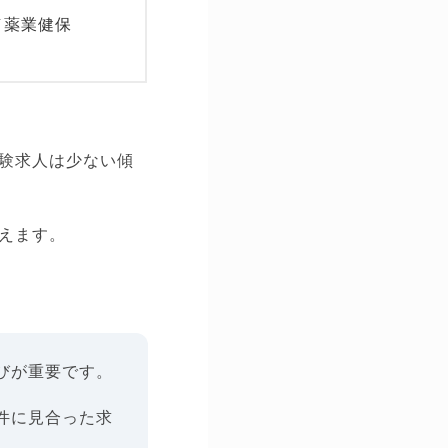
／薬業健保
験求人は少ない傾
えます。
びが重要です。
件に見合った求