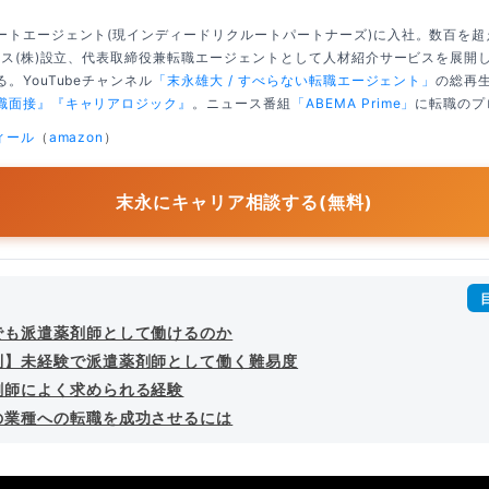
ートエージェント(現インディードリクルートパートナーズ)に入社。数百を
クシス(株)設立、代表取締役兼転職エージェントとして人材紹介サービスを展開
。YouTubeチャンネル
「末永雄大 / すべらない転職エージェント」
の総再生
職面接』
『キャリアロジック』
。ニュース番組
「ABEMA Prime」
に転職のプ
ィール
（
amazon
）
末永にキャリア相談する(無料)
でも派遣薬剤師として働けるのか
別】未経験で派遣薬剤師として働く難易度
剤師によく求められる経験
の業種への転職を成功させるには