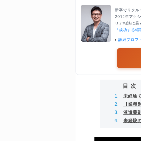
新卒でリクル
2012年ア
リア相談に乗る
『成功する転
▸
詳細プロフ
目次
未経験
【業種
派遣薬
未経験