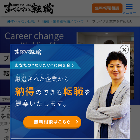
無料転職相談
メニュー
すべらない転職
職種・業界別転職ノウハウ
ブライダル業界を辞めたい理
ブライダル業界を辞めたい理由と転職成功法
を転職のプロが徹底解説！
更新日：2025.09.12
ブライダル業界を辞めたい理由で最も多いのは「労働環
境」と「給与への不満」です。実際に業界の離職率は30-