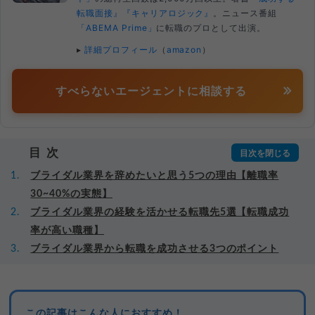
転職面接』
『キャリアロジック』
。ニュース番組
「ABEMA Prime」
に転職のプロとして出演。
▸
詳細プロフィール
（
amazon
）
すべらないエージェントに相談する
目次
ブライダル業界を辞めたいと思う5つの理由【離職率
30~40%の実態】
ブライダル業界の経験を活かせる転職先5選【転職成功
率が高い職種】
ブライダル業界から転職を成功させる3つのポイント
この記事はこんな人におすすめ！