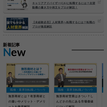
キャリアアドバイザー(CA)に転職するには？志望
動機の書き方や例文をプロが解説！
【未経験必見】人材業界へ転職するには？転職の
プロが徹底解説
新着記事
N
ew
職種・業界別転職ノウハウ
職種・業界別転職ノウハウ
無形商材とは？有形商材と
無形商材営業はきつい？し
マ
の違いやメリット・デメリ
んどさの先にある市場価値
ら
ットを徹底解説
について解説