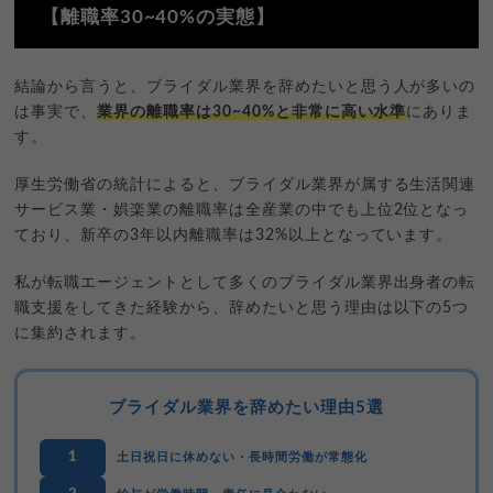
【離職率30~40%の実態】
ル、コミュニケーション力など、他業界でも高く評価されるスキ
「やりがいはあるけれど、この働き方を続けるのが不安」という
ルが自然と身についているからです。
声が非常に多いのが実情です。
結論から言うと、ブライダル業界を辞めたいと思う人が多いの
特に「キャリアアドバイザー」「SaaS営業」「不動産営業」など
への転職成功率が高い傾向にあります。
は事実で、
業界の離職率は30~40%と非常に高い水準
にありま
す。
厚生労働省の統計によると、ブライダル業界が属する生活関連
サービス業・娯楽業の離職率は全産業の中でも上位2位となっ
ており、新卒の3年以内離職率は32%以上となっています。
私が転職エージェントとして多くのブライダル業界出身者の転
職支援をしてきた経験から、辞めたいと思う理由は以下の5つ
に集約されます。
ブライダル業界を辞めたい理由5選
1
土日祝日に休めない・長時間労働が常態化