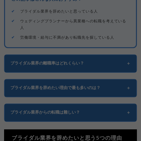
ブライダル業界を辞めたいと思っている人
ウェディングプランナーから異業種への転職を考えている
人
労働環境・給与に不満があり転職先を探している人
ブライダル業界の離職率はどれくらい？
ブライダル業界の離職率は
30-40%と非常に高く
、生活関連サー
ビス業・娯楽業の中でも上位2位となっています。
ブライダル業界を辞めたい理由で最も多いのは？
厚生労働省の統計によると、新卒の3年以内離職率は32%以上
最も多い理由は
「労働時間・休日の問題」と「給与への不満」
で
で、約3人に1人が早期離職している状況です。
す。
ブライダル業界からの転職は難しい？
この高い離職率は業界構造的な問題（土日祝日の勤務、給与水
土日祝日に休めない、長時間労働が常態化している一方で、業界
準、労働環境など）が影響しています。
ブライダル業界からの
転職難易度は高くありません
。
平均年収は400~430万円台と全産業平均（443万円）より低い水
準となっています。
ブライダル業界を辞めたいと思う5つの理由
高単価商材（平均300万円）の営業経験、高いマナーと接客スキ