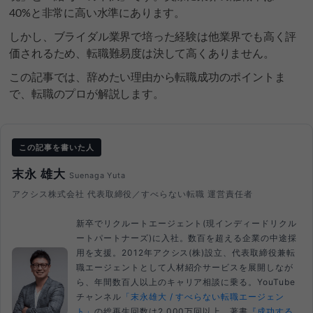
40%と非常に高い水準にあります。
しかし、ブライダル業界で培った経験は他業界でも高く評
価されるため、転職難易度は決して高くありません。
この記事では、辞めたい理由から転職成功のポイントま
で、転職のプロが解説します。
この記事を書いた人
末永 雄大
Suenaga Yuta
アクシス株式会社 代表取締役／すべらない転職 運営責任者
新卒でリクルートエージェント(現インディードリクル
ートパートナーズ)に入社。数百を超える企業の中途採
用を支援。2012年アクシス(株)設立、代表取締役兼転
職エージェントとして人材紹介サービスを展開しなが
ら、年間数百人以上のキャリア相談に乗る。YouTube
チャンネル
「末永雄大 / すべらない転職エージェン
ト」
の総再生回数は2,000万回以上。著書
『成功する