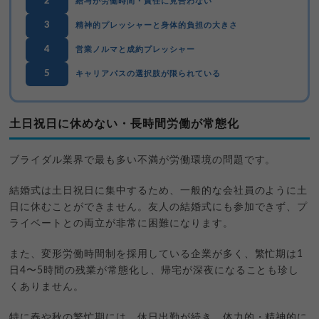
2
給与が労働時間・責任に見合わない
3
精神的プレッシャーと身体的負担の大きさ
4
営業ノルマと成約プレッシャー
5
キャリアパスの選択肢が限られている
土日祝日に休めない・長時間労働が常態化
ブライダル業界で最も多い不満が労働環境の問題です。
結婚式は土日祝日に集中するため、一般的な会社員のように土
日に休むことができません。友人の結婚式にも参加できず、プ
ライベートとの両立が非常に困難になります。
また、変形労働時間制を採用している企業が多く、繁忙期は1
日4〜5時間の残業が常態化し、帰宅が深夜になることも珍し
くありません。
特に春や秋の繁忙期には、休日出勤が続き、体力的・精神的に