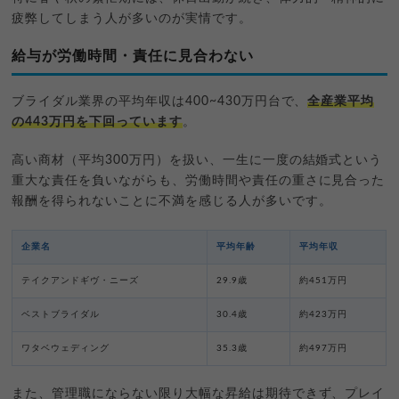
疲弊してしまう人が多いのが実情です。
給与が労働時間・責任に見合わない
ブライダル業界の平均年収は400~430万円台で、
全産業平均
の443万円を下回っています
。
高い商材（平均300万円）を扱い、一生に一度の結婚式という
重大な責任を負いながらも、労働時間や責任の重さに見合った
報酬を得られないことに不満を感じる人が多いです。
企業名
平均年齢
平均年収
テイクアンドギヴ・ニーズ
29.9歳
約451万円
ベストブライダル
30.4歳
約423万円
ワタベウェディング
35.3歳
約497万円
また、管理職にならない限り大幅な昇給は期待できず、プレイ