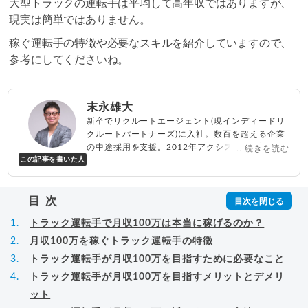
大型トラックの運転手は平均して高年収ではありますが、
現実は簡単ではありません。
稼ぐ運転手の特徴や必要なスキルを紹介していますので、
参考にしてくださいね。
末永雄大
新卒でリクルートエージェント(現インディードリ
クルートパートナーズ)に入社。数百を超える企業
の中途採用を支援。2012年アクシス(株)設立、代
...続きを読む
この記事を書いた人
表取締役兼転職エージェントとして人材紹介サー
ビスを展開しながら、年間数百人以上のキャリア
相談に乗る。Youtubeチャンネル「
末永雄大 / す
目次
べらない転職エージェント
」の総再生回数は2,000
万回以上。著書「
成功する転職面接
」「
キャリア
トラック運転手で月収100万は本当に稼げるのか？
ロジック
」
▸
詳細プロフィール
（
amazon
）
月収100万を稼ぐトラック運転手の特徴
トラック運転手が月収100万を目指すために必要なこと
トラック運転手が月収100万を目指すメリットとデメリ
ット