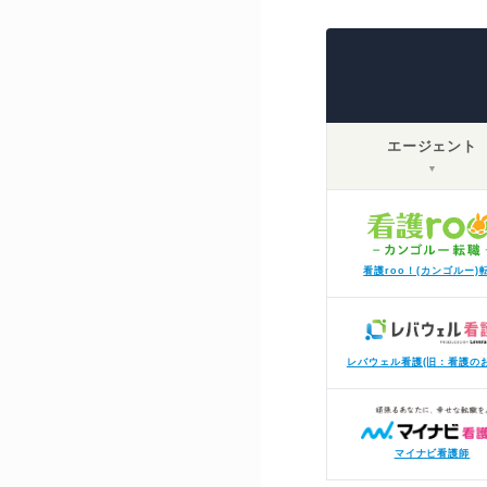
エージェント
▼
看護roo！(カンゴルー)
レバウェル看護(旧：看護の
マイナビ看護師