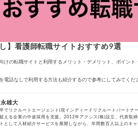
し】看護師転職サイトおすすめ9選
向けの転職サイトと利用するメリット・デメリット、ポイント
を電話なしで利用する方法も紹介するので参考にしてみてくだ
末永雄大
卒でリクルートエージェント(現インディードリクルートパートナー
超える企業の中途採用を支援。2012年アクシス(株)設立、代表取
トとして人材紹介サービスを展開しながら、年間数百人以上のキャ
outubeチャンネル「
末永雄大 / すべらない転職エージェント
」の総
回以上。著書「
成功する転職面接
」「
キャリアロジック
」