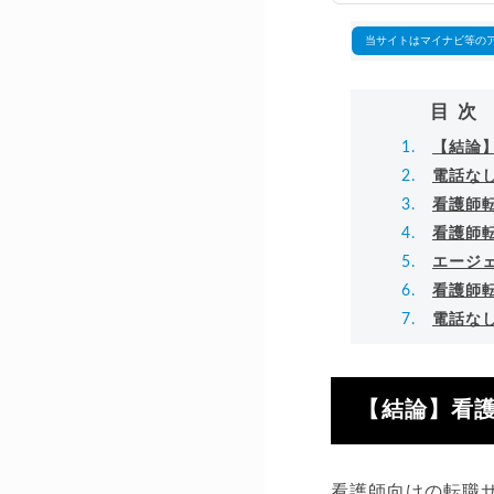
▸
当サイトはマイナビ等の
目次
【結論
電話な
看護師
看護師
エージ
看護師
電話な
【結論】看
看護師向けの転職