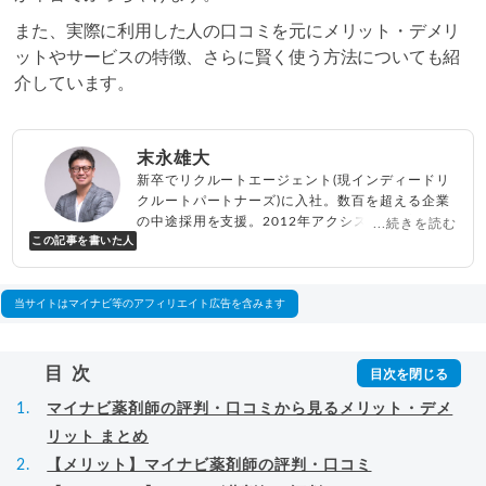
また、実際に利用した人の口コミを元にメリット・デメリ
ットやサービスの特徴、さらに賢く使う方法についても紹
介しています。
末永雄大
新卒でリクルートエージェント(現インディードリ
クルートパートナーズ)に入社。数百を超える企業
の中途採用を支援。2012年アクシス(株)設立、代
...続きを読む
この記事を書いた人
表取締役兼転職エージェントとして人材紹介サー
ビスを展開しながら、年間数百人以上のキャリア
相談に乗る。Youtubeチャンネル「
末永雄大 / す
べらない転職エージェント
」の総再生回数は2,000
当サイトはマイナビ等のアフィリエイト広告を含みます
万回以上。著書「
成功する転職面接
」「
キャリア
ロジック
」
▸
詳細プロフィール
（
amazon
）
目次
マイナビ薬剤師の評判・口コミから見るメリット・デメ
リット まとめ
【メリット】マイナビ薬剤師の評判・口コミ