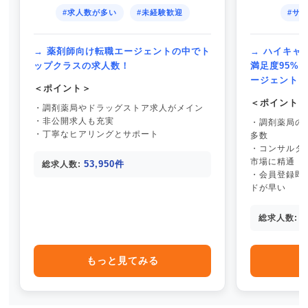
#求人数が多い
#未経験歓迎
#サ
→ 薬剤師向け転職エージェントの中でト
→ ハイキャ
ップクラスの求人数！
満足度95%
ージェント
＜ポイント＞
＜ポイント
・調剤薬局やドラッグストア求人がメイン
・非公開求人も充実
・調剤薬局の
・丁寧なヒアリングとサポート
多数
・コンサルタ
市場に精通
53,950件
総求人数:
・会員登録即
ドが早い
4
総求人数:
もっと見てみる