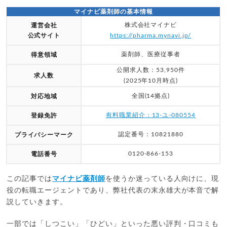
マイナビ薬剤師の基本情報
株式会社マイナビ
運営会社
公式サイト
https://pharma.mynavi.jp/
薬剤師、医療従事者
得意領域
公開求人数：53,950件
求人数
(2025年10月時点)
全国(14拠点)
対応地域
有料職業紹介：13-ユ-080554
登録免許
認定番号：10821880
プライバシーマーク
0120-866-153
電話番号
この記事では
マイナビ薬剤師
を使うか迷っている人向けに、現
役の転職エージェントであり、弊社代表の末永雄大が本音で解
説していきます。
一部では「しつこい」「ひどい」といった悪い評判・口コミも