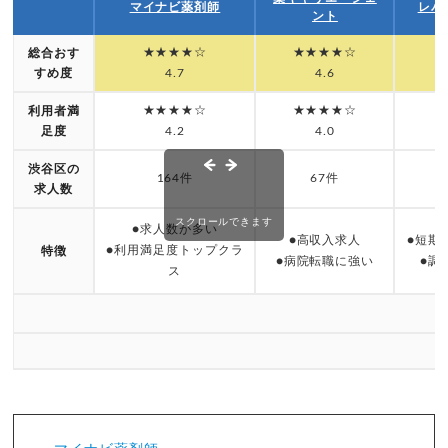
マイナビ薬剤師
レバ
ント
★★★★☆
★★★★☆
総合おす
すめ度
4.7
4.6
★★★★☆
★★★★☆
利用者満
足度
4.2
4.0
渋谷区の
164件
67件
求人数
スクロールできます
●求人数が多い
●高収入求人
●短期
●利用満足度トップクラ
特徴
●病院転職に強い
●調
ス