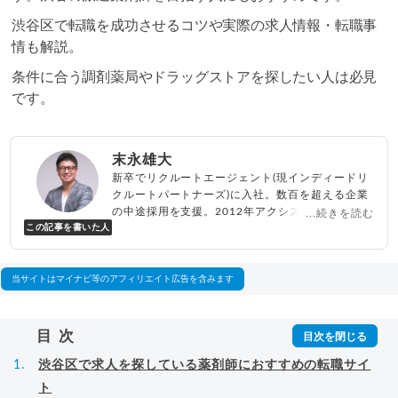
渋谷区で転職を成功させるコツや実際の求人情報・転職事
情も解説。
条件に合う調剤薬局やドラッグストアを探したい人は必見
です。
末永雄大
新卒でリクルートエージェント(現インディードリ
クルートパートナーズ)に入社。数百を超える企業
の中途採用を支援。2012年アクシス(株)設立、代
...続きを読む
この記事を書いた人
表取締役兼転職エージェントとして人材紹介サー
ビスを展開しながら、年間数百人以上のキャリア
相談に乗る。Youtubeチャンネル「
末永雄大 / す
べらない転職エージェント
」の総再生回数は2,000
当サイトはマイナビ等のアフィリエイト広告を含みます
万回以上。著書「
成功する転職面接
」「
キャリア
ロジック
」
▸
詳細プロフィール
（
amazon
）
目次
渋谷区で求人を探している薬剤師におすすめの転職サイ
ト