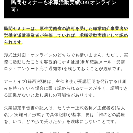
民間セミナーも求職活動実績OK(オンライン
可)
民間セミナーは、厚生労働省の許可を受けた職業紹介事業者や
労働者派遣事業者が主催していれば、求職活動実績として認め
られます
。
形式は対面・オンラインのどちらでも構いません。ただし、実
際に活動したことを客観的に示す証拠(参加確認メール・受講
ログ・アンケート完了通知等)を残しておくことが必須です。
アーカイブ(録画)視聴は、主催者側が受講証明を発行する仕組
みを持っている場合に限り認められるケースが多く、証明でき
る証拠がないと差し戻しの可能性があります。
失業認定申告書の記入は、セミナー正式名称／主催者名(法人
名)／実施日／形式まで具体記載が基本。要は「誰のどの講座
を、いつ、どの形で受けたか」を曖昧にしないことです。