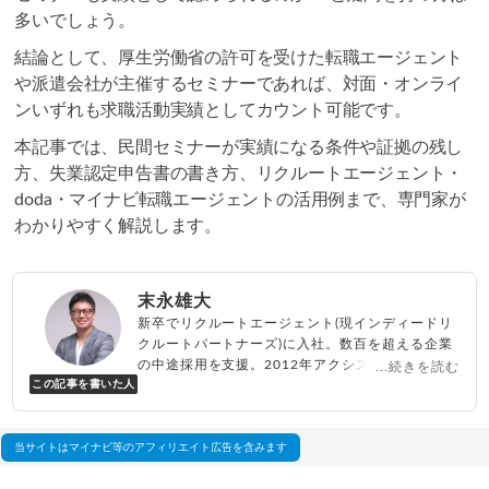
多いでしょう。
結論として、厚生労働省の許可を受けた転職エージェント
や派遣会社が主催するセミナーであれば、対面・オンライ
ンいずれも求職活動実績としてカウント可能です。
本記事では、民間セミナーが実績になる条件や証拠の残し
方、失業認定申告書の書き方、リクルートエージェント・
doda・マイナビ転職エージェントの活用例まで、専門家が
わかりやすく解説します。
末永雄大
新卒でリクルートエージェント(現インディードリ
クルートパートナーズ)に入社。数百を超える企業
の中途採用を支援。2012年アクシス(株)設立、代
...続きを読む
この記事を書いた人
表取締役兼転職エージェントとして人材紹介サー
ビスを展開しながら、年間数百人以上のキャリア
相談に乗る。Youtubeチャンネル「
末永雄大 / す
べらない転職エージェント
」の総再生回数は2,000
当サイトはマイナビ等のアフィリエイト広告を含みます
万回以上。著書「
成功する転職面接
」「
キャリア
ロジック
」