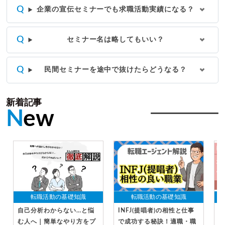
企業の宣伝セミナーでも求職活動実績になる？
セミナー名は略してもいい？
民間セミナーを途中で抜けたらどうなる？
新着記事
N
ew
転職活動の基礎知識
転職活動の基礎知識
自己分析わからない…と悩
INFJ(提唱者)の相性と仕事
社
む人へ｜簡単なやり方をプ
で成功する秘訣！適職・職
受