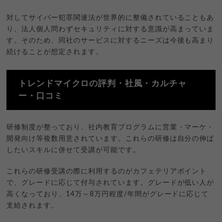
対してサイバー犯罪関連法が世界的に整備されていることもあ
り、法人個人問わずセキュリティに対する意識が高まっていま
す。そのため、同社のサービスに対するニーズは今後も高まり
続けることが想定されます。
トレンドマイクロの評判・社風・カルチャ
ー・口コミ
研修制度が整っており、社内教育プログラムに営業・マーケ・
開発向け等複数用意されています。これらの研修は自分の伸ば
したいスキルに併せて受講が可能です。
これらの研修受講の際に利用するのがカフェテリアポイント
で、グレードに応じて付与されています。グレードが低い人が
高くなっており、14万～8万円程度/年間がグレードに応じて
支給されます。