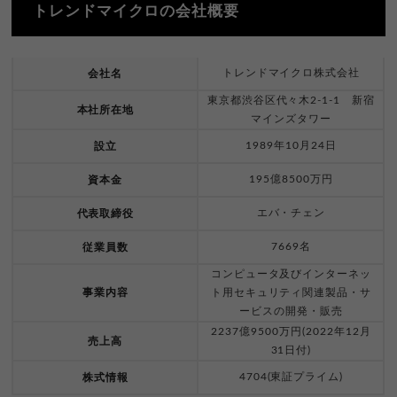
トレンドマイクロの会社概要
トレンドマイクロ株式会社
会社名
東京都渋谷区代々木2-1-1 新宿
本社所在地
マインズタワー
1989年10月24日
設立
195億8500万円
資本金
エバ・チェン
代表取締役
7669名
従業員数
コンピュータ及びインターネッ
事業内容
ト用セキュリティ関連製品・サ
ービスの開発・販売
2237億9500万円(2022年12月
売上高
31日付)
4704(東証プライム)
株式情報