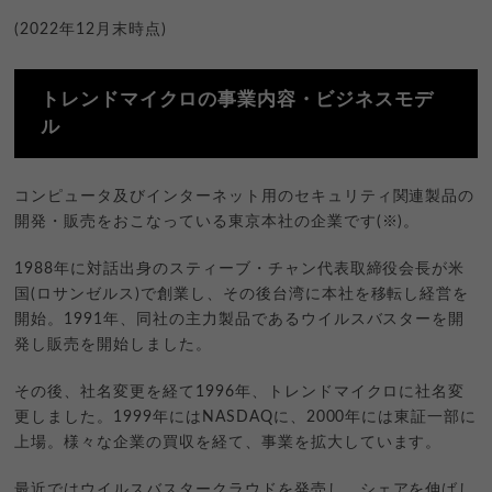
(2022年12月末時点)
トレンドマイクロの事業内容・ビジネスモデ
ル
コンピュータ及びインターネット用のセキュリティ関連製品の
開発・販売をおこなっている東京本社の企業です(※)。
1988年に対話出身のスティーブ・チャン代表取締役会長が米
国(ロサンゼルス)で創業し、その後台湾に本社を移転し経営を
開始。1991年、同社の主力製品であるウイルスバスターを開
発し販売を開始しました。
その後、社名変更を経て1996年、トレンドマイクロに社名変
更しました。1999年にはNASDAQに、2000年には東証一部に
上場。様々な企業の買収を経て、事業を拡大しています。
最近ではウイルスバスタークラウドを発売し、シェアを伸ばし