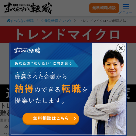
無料転職相談
メニュー
すべらない転職
企業別転職ノウハウ
トレンドマイクロへの転職方法！中
トレンドマイクロへの転職方法！中途採用の
難易度や評判口コミを徹底解説！
更新日：2023.03.29
今回は総合セキュリティ対策ソフト「ウイルスバスター」
で有名なトレンドマイクロ株式会社へ転職するコツを就