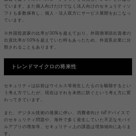
ています。また個人向けだけでなく法人向けのセキュリティソ
フトも多数保有し、個人・法人双方にサービス展開をおこなっ
ています。
※外国投資家の比率が30%を超えており、外国側筆頭出資者の
出資比率が10%を超えていた時もあったため、外資系企業に分
類されることもあります。
トレンドマイクロの将来性
セキュリティは以前はウイルス等発生したものを駆除するとい
う考え方でしたが、現在はそれを未然に防ぐという考え方に変
わってきています。
また、デジタル技術の発展に伴い、消費者向け IoTデバイスで
のセキュリティ問題や、海外で多く発生していた不正なモバイ
ルアプリの増加等、セキュリティ上の課題は増加傾向にありま
す。