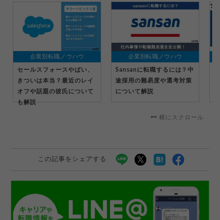
企業別転職ノウハウ
企業別転職ノウハウ
セールスフォースやばい、
Sansanに転職するには？中
マ
きついは本当？最近のレイ
途採用の難易度や選考対策
る
オフや話題の彼氏について
について解説
転
も解説
横にスクロール
この記事をシェアする