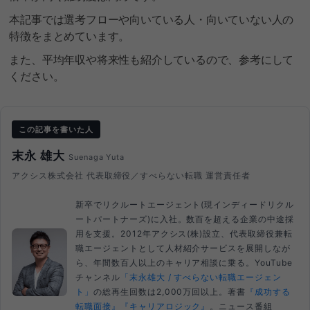
本記事では選考フローや向いている人・向いていない人の
特徴をまとめています。
また、平均年収や将来性も紹介しているので、参考にして
ください。
この記事を書いた人
末永 雄大
Suenaga Yuta
アクシス株式会社 代表取締役／すべらない転職 運営責任者
新卒でリクルートエージェント(現インディードリクル
ートパートナーズ)に入社。数百を超える企業の中途採
用を支援。2012年アクシス(株)設立、代表取締役兼転
職エージェントとして人材紹介サービスを展開しなが
ら、年間数百人以上のキャリア相談に乗る。YouTube
チャンネル
「末永雄大 / すべらない転職エージェン
ト」
の総再生回数は2,000万回以上。著書
『成功する
転職面接』
『キャリアロジック』
。ニュース番組