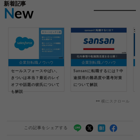
新着記事
N
ew
企業別転職ノウハウ
企業別転職ノウハウ
セールスフォースやばい、
Sansanに転職するには？中
マ
きついは本当？最近のレイ
途採用の難易度や選考対策
る
オフや話題の彼氏について
について解説
転
も解説
横にスクロール
この記事をシェアする