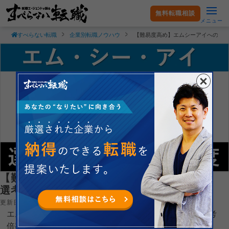
無料転職相談
メニュー
すべらない転職
企業別転職ノウハウ
【難易度高め】エムシーアイへの転
【難易度高め】エムシーアイへの転職方法！
選考フロー・採用倍率・年収まとめ
更新日：2026.02.18
エムシーアイへの転職は、第二新卒・中途採用ともに選考
倍率が高く難易度は高めです。