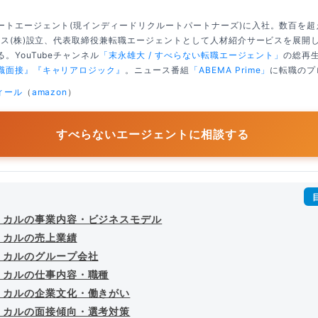
ートエージェント(現インディードリクルートパートナーズ)に入社。数百を
クシス(株)設立、代表取締役兼転職エージェントとして人材紹介サービスを展開
。YouTubeチャンネル
「末永雄大 / すべらない転職エージェント」
の総再生
職面接』
『キャリアロジック』
。ニュース番組
「ABEMA Prime」
に転職のプ
ィール
（
amazon
）
すべらないエージェントに相談する
ミカルの事業内容・ビジネスモデル
ミカルの売上業績
ミカルのグループ会社
ミカルの仕事内容・職種
ミカルの企業文化・働きがい
ミカルの面接傾向・選考対策