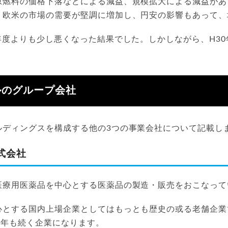
原燃料の価格下落などによる減益、規模拡大による減益があ
・欧米の市場の需要が堅調に増加し、円安の影響もあって、
年度よりも少し悪くなった結果でした。しかしながら、H3
。
ルのグループ会社
ルディングスを構成する他の3つの事業会社について記載し
式会社
医療用医薬品を中心とする医薬品の製造・販売をおこなって
とする国内上場企業としてはもっとも歴史の或る老舗企業で
0年も続く企業になります。