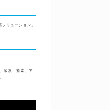
薬ソリューション」
、酸素、窒素、ア
。