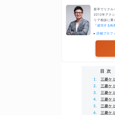
新卒でリクル
2012年ア
リア相談に乗る
『成功する転
▸
詳細プロフ
目次
三菱ケ
三菱ケ
三菱ケ
三菱ケ
三菱ケ
三菱ケ