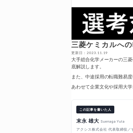
三菱ケミカルへの
更新日：2023.11.19
大手総合化学メーカーの三菱
底解説します。
また、中途採用の転職難易度
あわせて企業文化や採用大学
この記事を書いた人
末永 雄大
Suenaga Yuta
アクシス株式会社 代表取締役／