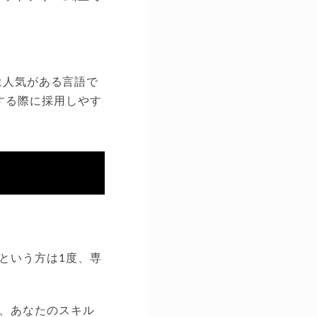
ptは人気がある言語で
装する際に採用しやす
という方は1度、専
、あなたのスキル