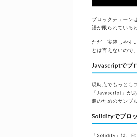
ブロックチェーン
語が限られている
ただ、実装しやす
とは言えないので
Javascrip
現時点でもっとも
「Javascri
装のためのサンプ
Solidityで
「Solidity」