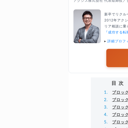
アクシス株式会社 代表取締役／
新卒でリクル
2012年ア
リア相談に乗る
『成功する転
▸
詳細プロフ
目次
ブロッ
ブロッ
ブロッ
ブロッ
ブロッ