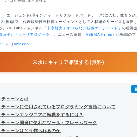
すべらない転職 運営責任者
ートエージェント(現インディードリクルートパートナーズ)に入社。数百を
クシス(株)設立、代表取締役兼転職エージェントとして人材紹介サービスを展開
。YouTubeチャンネル
「末永雄大 / すべらない転職エージェント」
の総再生
職面接』
『キャリアロジック』
。ニュース番組
「ABEMA Prime」
に転職のプ
ィール
（
amazon
）
末永にキャリア相談する(無料)
クチェーンとは
クチェーンに使用されているプログラミング言語について
クチェーンエンジニアに転職をするには？
クチェーン開発に便利なツール・フレームワーク
クチェーンはどう作られるのか