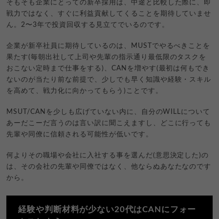
そもそも企業にとっての新卒採用は、中途と比較した際に、即
戦力ではなく、すぐに利益貢献してくることを期待していませ
ん。2〜3年で投資回収する見立てでいるのです。
企業が新卒社員に期待しているのは、MUSTでやるべきことを
果たす(毎朝出社して上司や先輩の指示通り最低限のタスクを
おこない定時まで仕事をする)、CANを増やす(最初は何もでき
ないのが当たり前な前提で、少しでも早く知識や経験・スキル
を高めて、戦力化に向かってもらう)ことです。
MSUT/CANを少しも広げていない内に、自分のWILLについて
あーだこーだ言うのは言い訳に聞こえますし、どこに行っても
先輩や同僚に信頼される可能性が低いです。
何よりその職場や会社に入社する事を選んだ(意思決定した)の
は、その会社の先輩や同僚ではなく、他ならぬあなたなのです
から。
経験や判断材料が少ない20代はCANにフォー