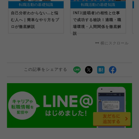
転職活動の基礎知識
転職活動の基礎知識
自己分析わからない…と悩
INFJ(提唱者)の相性と仕事
社
む人へ｜簡単なやり方をプ
で成功する秘訣！適職・職
受
ロが徹底解説
場環境・人間関係を徹底解
る
説
横にスクロール
この記事をシェアする