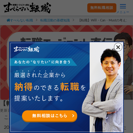
無料転職相談
メニュー
すべらない転職
転職活動の基礎知識
【転職】Will・Can・Mustの考え方
【転職】Will・Can・Mustの考え方って何？
更新日：2023.05.23
こんにちは！すべらない転職の末永です。
20代の転職相談を受けていると「今の仕事が本当にやりた