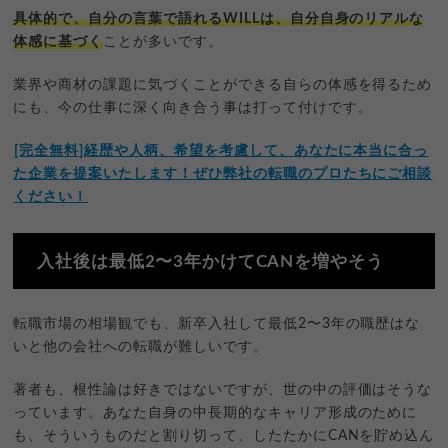
具体的で、自分の言葉で語れるWILLは、自分自身のリアルな
体感に基づく
ことが多いです。
業界や商材の課題に気づくことができる自らの体感を得るため
にも、今の仕事に深く向き合う事は打って付けです。
︎[完全無料]経歴や人柄、希望を考慮して、あなたに本当に合っ
た企業を提案いたします！ぜひ弊社の転職のプロたちにご相談
ください！
入社後は最低2〜3年かけてCANを増やそう
転職市場の相場観でも、新卒入社して最低2〜3年の職歴はな
いと他の会社への転職が難しいです。
著者も、根性論は好きではないですが、世の中の評価はそうな
っています。あなた自身の中長期的なキャリア形成のために
も、そういうものだと割り切って、したたかにCANを貯め込ん