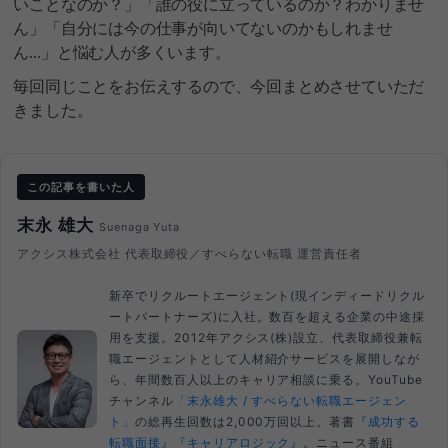
いことなのか？」「誰の役に立っているのか？わかりませ
ん」「自分には今の仕事が向いてないのかもしれませ
ん…」と悩む人が多くいます。
毎回同じことをお伝えするので、今回まとめさせていただ
きました。
この記事を書いた人
末永 雄大
Suenaga Yuta
アクシス株式会社 代表取締役／すべらない転職 運営責任者
新卒でリクルートエージェント(現インディードリクル
ートパートナーズ)に入社。数百を超える企業の中途採
用を支援。2012年アクシス(株)設立、代表取締役兼転
職エージェントとして人材紹介サービスを展開しなが
ら、年間数百人以上のキャリア相談に乗る。YouTube
チャンネル
「末永雄大 / すべらない転職エージェン
ト」
の総再生回数は2,000万回以上。著書
『成功する
転職面接』
『キャリアロジック』
。ニュース番組