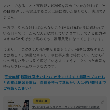
また、できること・実現能力(CAN)を高めていかなければ、そ
の目標(WILL)も実現することは絵に描いた餅となり、実現でき
ません。
一方で、やらなければならないこと(MUST)ばかりに追われて
いる日々では、だんだんと疲弊していきますし、できる能力や
スキル(CAN)ばかり高めても、器用貧乏になってしまいます。
つまり、「この3つの円が重なる部分しか、物事は成就するこ
とは難しく、満足なキャリアや仕事人生は得にくい、だから3
つの円をバランス良く広げていきましょうよ」といった趣旨を
持ったフレームワークなのです。
︎[完全無料]転職は面接ですべてが決まります！転職のプロたち
と面接は練習を重ね、自信を持って進めたい人はぜひ弊社まで
ご相談ください！
関連記事
すべらないキャリアエージェントの評判は？利用者