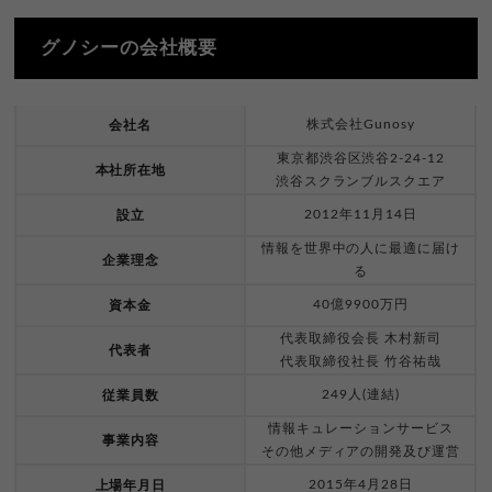
グノシーの会社概要
株式会社Gunosy
会社名
東京都渋谷区渋谷2-24-12
本社所在地
渋谷スクランブルスクエア
2012年11月14日
設立
情報を世界中の人に最適に届け
企業理念
る
40億9900万円
資本金
代表取締役会長 木村新司
代表者
代表取締役社長 竹谷祐哉
249人(連結)
従業員数
情報キュレーションサービス
事業内容
その他メディアの開発及び運営
2015年4月28日
上場年月日