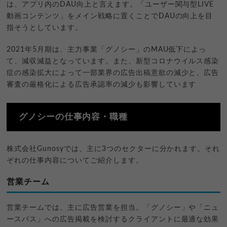
は、アプリ内のDAU向上と言えます。「ユーザー関与型LIVE
動画コンテンツ」をメイン戦略に置くことでDAUの向上を目
指そうとしています。
2021年5月期は、主力事業「グノシー」のMAU低下によっ
て、減収減益となっています。また、新型コロナウイルス感染
症の感染拡大によって一部業界の広告出稿意欲の減少と、広告
審査の厳格化による広告承認率の減少も影響しています
グノシーの仕事内容・職種
株式会社Gunosyでは、主に3つのセクターに分かれます。それ
ぞれの仕事内容についてご紹介します。
営業チーム
営業チームでは、主に広告営業を担当。「グノシー」や「ニュ
ースパス」への広告掲載を検討するクライアントに最適な効果