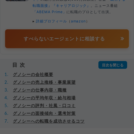
転職面接』
『キャリアロジック』
。ニュース番組
「ABEMA Prime」
に転職のプロとして出演。
▸
詳細プロフィール
（
amazon
）
すべらないエージェントに相談する
目次
グノシーの会社概要
グノシーの売上推移・事業展望
グノシーの仕事内容・職種
グノシーの平均年収・給与相場
グノシーの評判・社風・口コミ
グノシーの面接傾向・選考対策
グノシーへの転職を成功させるコツ