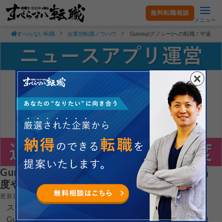
無料転職相談
メニュー
すべらない転職
企業別転職ノウハウ
Gunosy(グノシー)への転職！中途
Gunosy(グノシー)への転職！中途採用の難易
度や評判口コミを解説！
更新日：2026.05.13
スマートフォン向け配信アプリを展開している株式会社
Gunosy(グノシー)へ転職するコツを就職・転職支援のプロ