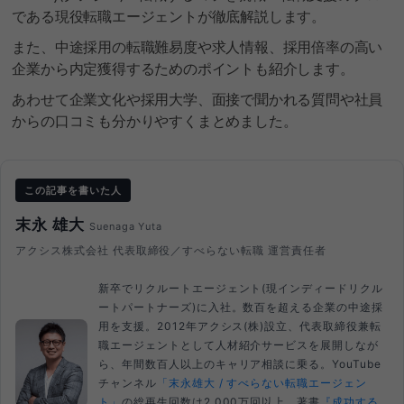
である現役転職エージェントが徹底解説します。
また、中途採用の転職難易度や求人情報、採用倍率の高い
企業から内定獲得するためのポイントも紹介します。
あわせて企業文化や採用大学、面接で聞かれる質問や社員
からの口コミも分かりやすくまとめました。
この記事を書いた人
末永 雄大
Suenaga Yuta
アクシス株式会社 代表取締役／すべらない転職 運営責任者
新卒でリクルートエージェント(現インディードリクル
ートパートナーズ)に入社。数百を超える企業の中途採
用を支援。2012年アクシス(株)設立、代表取締役兼転
職エージェントとして人材紹介サービスを展開しなが
ら、年間数百人以上のキャリア相談に乗る。YouTube
チャンネル
「末永雄大 / すべらない転職エージェン
ト」
の総再生回数は2,000万回以上。著書
『成功する