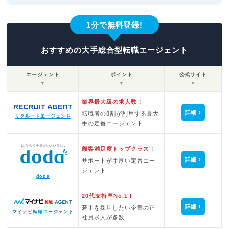
1分で無料登録!
おすすめの大手総合型転職エージェント
エージェント
ポイント
公式サイト
▼
▼
▼
業界最大級の求人数！
詳細
転職者の8割が利用する最大
リクルートエージェント
手の定番エージェント
顧客満足度トップクラス！
詳細
サポートが手厚い定番エー
ジェント
doda
20代支持率No.1！
詳細
若手を採用したい企業の正
マイナビ転職エージェント
社員求人が多数