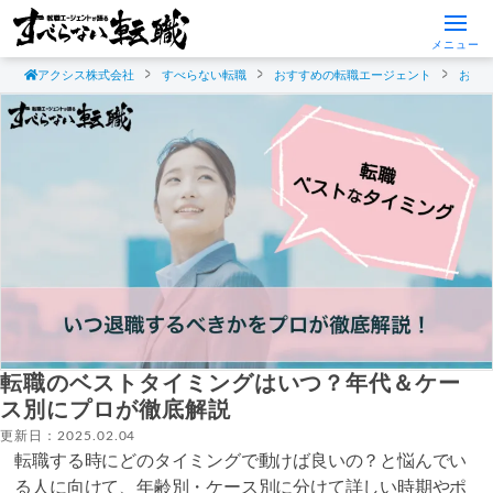
メニュー
アクシス株式会社
すべらない転職
おすすめの転職エージェント
おす
転職のベストタイミングはいつ？年代＆ケー
ス別にプロが徹底解説
更新日：2025.02.04
転職する時にどのタイミングで動けば良いの？と悩んでい
る人に向けて、年齢別・ケース別に分けて詳しい時期やポ