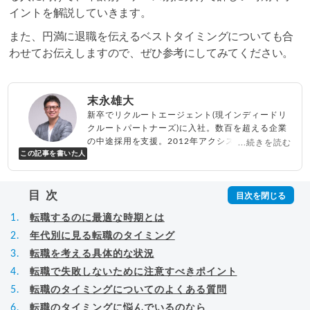
イントを解説していきます。
また、円満に退職を伝えるベストタイミングについても合
わせてお伝えしますので、ぜひ参考にしてみてください。
末永雄大
新卒でリクルートエージェント(現インディードリ
クルートパートナーズ)に入社。数百を超える企業
の中途採用を支援。2012年アクシス(株)設立、代
...続きを読む
この記事を書いた人
表取締役兼転職エージェントとして人材紹介サー
ビスを展開しながら、年間数百人以上のキャリア
相談に乗る。Youtubeチャンネル「
末永雄大 / す
目次
べらない転職エージェント
」の総再生回数は2,000
万回以上。著書「
成功する転職面接
」「
キャリア
転職するのに最適な時期とは
ロジック
」
▸
詳細プロフィール
（
amazon
）
年代別に見る転職のタイミング
転職を考える具体的な状況
転職で失敗しないために注意すべきポイント
転職のタイミングについてのよくある質問
転職のタイミングに悩んでいるのなら