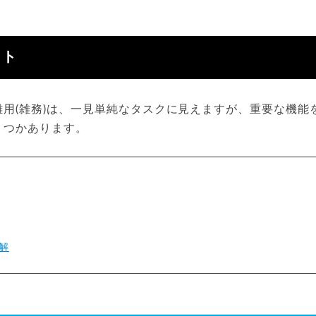
ット
雑用(雑務)は、一見単純なタスクに見えますが、重要な機能
くつかあります。
解