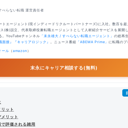
すべらない転職 運営責任者
ートエージェント(現インディードリクルートパートナーズ)に入社。数百を
クシス(株)設立、代表取締役兼転職エージェントとして人材紹介サービスを展開
。YouTubeチャンネル
「末永雄大 / すべらない転職エージェント」
の総再生
職面接』
『キャリアロジック』
。ニュース番組
「ABEMA Prime」
に転職のプ
ィール
（
amazon
）
末永にキャリア相談する(無料)
は
メリット
デメリット
場で評価される雑用