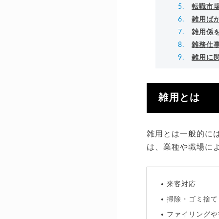
転職市
雑用ば
雑用係
雑務仕
雑用に
雑用とは
雑用とは一般的に
は、業種や職場に
来客対応
掃除・ゴミ捨て
ファイリングや