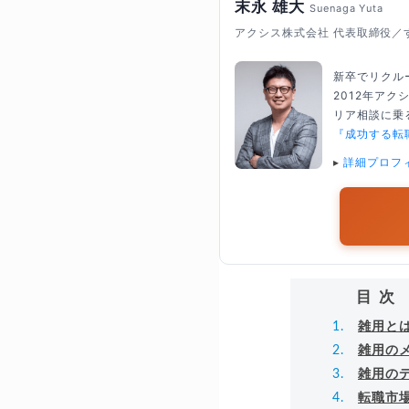
末永 雄大
Suenaga Yuta
アクシス株式会社 代表取締役／
新卒でリクル
2012年ア
リア相談に乗る
『成功する転
▸
詳細プロフ
目次
雑用と
雑用の
雑用の
転職市