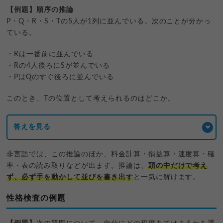
【例題】順序の推論
P・Q・R・S・Tの5人が1列に並んでいる。次のことが分かっ
ている。
・Rは一番前に並んでいる
・Rの4人後ろにSが並んでいる
・PはQのすぐ後ろに並んでいる
このとき、Tの位置として考えられるのはどこか。
答えを見る
非言語では、この推論のほか、料金計算・損益算・速度算・確
率・表の読み取りなどが出ます。推論は、
頭の中だけで考え
ず、必ず手を動かして並びを書き出す
と一気に解けます。
性格検査の例題