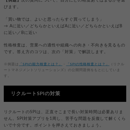
【例題】
次の質問について、自分にどの程度あてはまるかを選
びます。
「買い物では、よいと思ったらすぐ買ってしまう」
→ Aに近い／どちらかといえばAに近い／どちらかといえばB
に近い／Bに近い
性格検査は、営業への適性や組織への向き・不向きを見るもの
です。答え方のコツは、次の「対策」で解説します。
※例題は
「SPIの能力検査とは？」
・
「SPIの性格検査とは？」
（リクル
ートマネジメントソリューションズ）の公開問題例をもとにしていま
す。
リクルートSPIの対策
リクルートのSPIは、正直そこまで長い対策時間は必要ありま
せん。SPI対策アプリを1周し、苦手な問題を反復して解くくら
いで十分です。ポイントを押さえておきましょう。