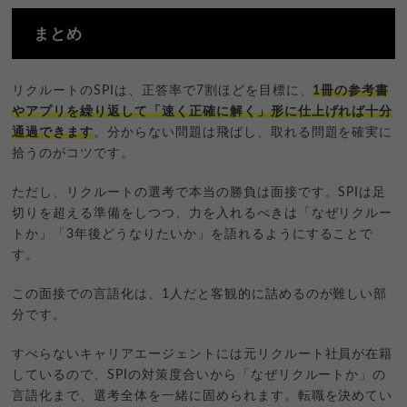
まとめ
リクルートのSPIは、正答率で7割ほどを目標に、
1冊の参考書
やアプリを繰り返して「速く正確に解く」形に仕上げれば十分
通過できます
。分からない問題は飛ばし、取れる問題を確実に
拾うのがコツです。
ただし、リクルートの選考で本当の勝負は面接です。SPIは足
切りを超える準備をしつつ、力を入れるべきは「なぜリクルー
トか」「3年後どうなりたいか」を語れるようにすることで
す。
この面接での言語化は、1人だと客観的に詰めるのが難しい部
分です。
すべらないキャリアエージェントには元リクルート社員が在籍
しているので、SPIの対策度合いから「なぜリクルートか」の
言語化まで、選考全体を一緒に固められます。転職を決めてい