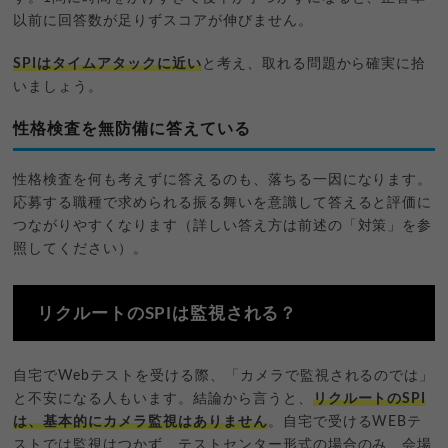
以前に回答数が足りずスコアが伸びません。
SPIはタイムアタックに近い
と考え、取れる問題から確実に拾
いましょう。
性格検査を無防備に答えている
性格検査を何も考えずに答えるのも、落ちる一因になります。
応募する職種で求められる振る舞いを意識して答えると評価に
つながりやすくなります（詳しい答え方は前述の「対策」を参
照してください）。
リクルートのSPIは監視される？
自宅でWebテストを受ける際、「カメラで監視されるのでは」
と不安になる人もいます。結論から言うと、
リクルートのSPI
は、基本的にカメラ監視はありません
。自宅で受けるWEBテ
ストでは監視はつかず、テストセンター形式の場合のみ、会場