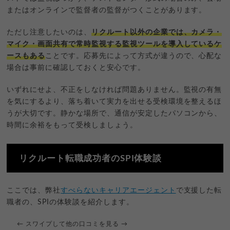
またはオンラインで監督者の監督がつくことがあります。
ただし注意したいのは、
リクルート以外の企業では、カメラ・
マイク・画面共有で常時監視する監視ツールを導入しているケ
ースもある
ことです。応募先によって方式が違うので、心配な
場合は事前に確認しておくと安心です。
いずれにせよ、不正をしなければ問題ありません。監視の有無
を気にするより、落ち着いて実力を出せる受検環境を整えるほ
うが大切です。静かな場所で、通信が安定したパソコンから、
時間に余裕をもって受検しましょう。
リクルート転職成功者のSPI体験談
ここでは、弊社
すべらないキャリアエージェント
で支援した転
職者の、SPIの体験談を紹介します。
← スワイプして他の口コミを見る →