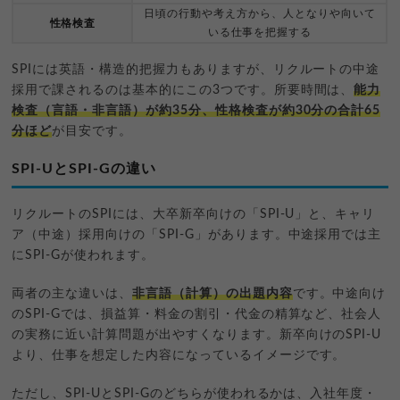
日頃の行動や考え方から、人となりや向いて
性格検査
いる仕事を把握する
SPIには英語・構造的把握力もありますが、リクルートの中途
採用で課されるのは基本的にこの3つです。所要時間は、
能力
検査（言語・非言語）が約35分、性格検査が約30分の合計65
分ほど
が目安です。
SPI-UとSPI-Gの違い
リクルートのSPIには、大卒新卒向けの「SPI-U」と、キャリ
ア（中途）採用向けの「SPI-G」があります。中途採用では主
にSPI-Gが使われます。
両者の主な違いは、
非言語（計算）の出題内容
です。中途向け
のSPI-Gでは、損益算・料金の割引・代金の精算など、社会人
の実務に近い計算問題が出やすくなります。新卒向けのSPI-U
より、仕事を想定した内容になっているイメージです。
ただし、SPI-UとSPI-Gのどちらが使われるかは、入社年度・