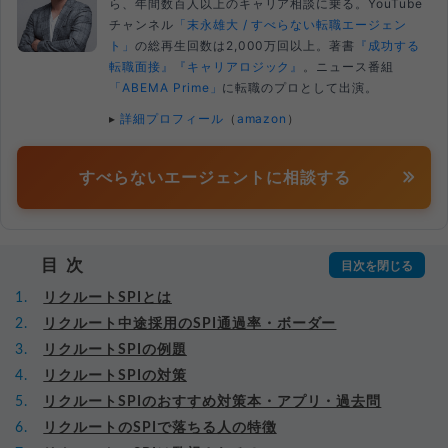
ら、年間数百人以上のキャリア相談に乗る。YouTube
チャンネル
「末永雄大 / すべらない転職エージェン
ト」
の総再生回数は2,000万回以上。著書
『成功する
転職面接』
『キャリアロジック』
。ニュース番組
「ABEMA Prime」
に転職のプロとして出演。
▸
詳細プロフィール
（
amazon
）
すべらないエージェントに相談する
目次
リクルートSPIとは
リクルート中途採用のSPI通過率・ボーダー
リクルートSPIの例題
リクルートSPIの対策
リクルートSPIのおすすめ対策本・アプリ・過去問
リクルートのSPIで落ちる人の特徴