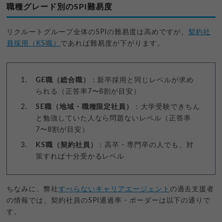
職種グレード別のSPI難易度
リクルートグループ全体のSPIの難易度は高めですが、
契約社
員採用（KS職）
であれば難易度が下がります。
GE職（総合職）
：新卒採用と同じレベルが求め
られる（正答率7〜8割が目安）
SE職（地域・職種限定社員）
：大学受験できちん
と勉強していた人なら問題ないレベル（正答率
7〜8割が目安）
KS職（契約社員）
：高卒・専門卒の人でも、対
策すれば十分受かるレベル
ちなみに、弊社
すべらないキャリアエージェント
の過去支援者
の情報では、契約社員のSPI通過率・ボーダーは以下の通りで
す。