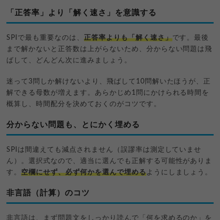
「正答率」より「解く速さ」を意識する
SPIで最も重要なのは、
正答率よりも「解く速さ」
です。最後
まで解かないと正答数は上がらないため、分からない問題は飛
ばして、どんどん次に進みましょう。
迷って3問しか解けないより、飛ばして10問解いたほうが、正
解できる母数が増えます。あらかじめ1問にかけられる時間を
概算し、時間配分を決めておくのがコツです。
分からない問題も、とにかく埋める
SPIは間違えても減点されません（誤謬率は測定していませ
ん）。選択式なので、適当に選んでも正解する可能性がありま
す。
空欄にせず、必ず何かを選んで埋める
ようにしましょう。
非言語（計算）のコツ
非言語は、まず問題文をしっかり読んで「何を求めるのか」を