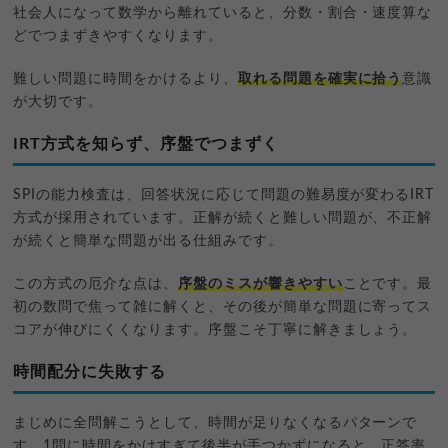
社会人になって数学から離れていると、分数・割合・速度算な
どでつまずきやすくなります。
難しい問題に時間をかけるより、
取れる問題を確実に拾う
意識
が大切です。
IRT方式を知らず、序盤でつまずく
SPIの能力検査は、回答状況に応じて問題の難易度が変わるIRT
方式が採用されています。正解が続くと難しい問題が、不正解
が続くと簡単な問題が出る仕組みです。
この方式の厄介な点は、
序盤のミスが響きやすい
ことです。最
初の数問で焦って雑に解くと、その後が簡単な問題に寄ってス
コアが伸びにくくなります。序盤こそ丁寧に解きましょう。
時間配分に失敗する
まじめに全問解こうとして、時間が足りなくなるパターンで
す。1問に時間をかけすぎて後半が手つかずになると、正答率