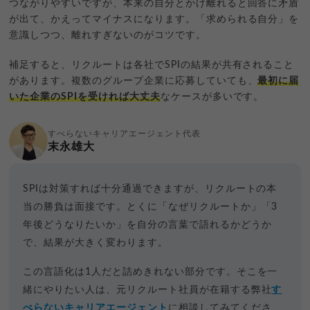
つながりやすいですが、本来の自分とかけ離れると回答に矛盾
が出て、かえってマイナスになります。「求められる自分」を
意識しつつ、離れすぎないのがコツです。
補足すると、リクルートは各社でSPIの結果が共有されること
があります。複数のグループ企業に応募していても、
最初に届
いた企業のSPIを受ければ大丈夫
なケースが多いです。
すべらないキャリアエージェント代表
末永雄大
SPIは対策すれば十分通過できますが、リクルートの本
当の勝負は面接です。とくに「なぜリクルートか」「3
年後どうなりたいか」を自分の言葉で語れるかどうか
で、結果が大きく変わります。
この言語化は1人だと詰めきれない部分です。そこを一
緒にやりたい人は、元リクルート社員が在籍する弊社
す
べらないキャリアエージェント
に相談してみてくださ