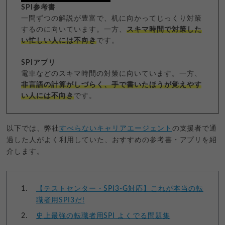
SPI参考書
一問ずつの解説が豊富で、机に向かってじっくり対策
するのに向いています。一方、
スキマ時間で対策した
い忙しい人には不向き
です。
SPIアプリ
電車などのスキマ時間の対策に向いています。一方、
非言語の計算がしづらく、手で書いたほうが覚えやす
い人には不向き
です。
以下では、弊社
すべらないキャリアエージェント
の支援者で通
過した人がよく利用していた、おすすめの参考書・アプリを紹
介します。
【テストセンター・SPI3-G対応】これが本当の転
職者用SPI3だ!
史上最強の転職者用SPI よくでる問題集