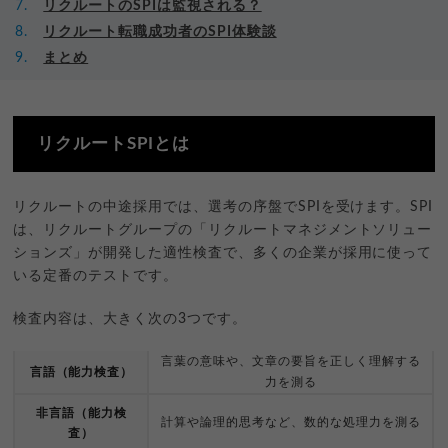
リクルートのSPIは監視される？
リクルート転職成功者のSPI体験談
まとめ
リクルートSPIとは
リクルートの中途採用では、選考の序盤でSPIを受けます。SPI
は、リクルートグループの「リクルートマネジメントソリュー
ションズ」が開発した適性検査で、多くの企業が採用に使って
いる定番のテストです。
検査内容は、大きく次の3つです。
言葉の意味や、文章の要旨を正しく理解する
言語（能力検査）
力を測る
非言語（能力検
計算や論理的思考など、数的な処理力を測る
査）