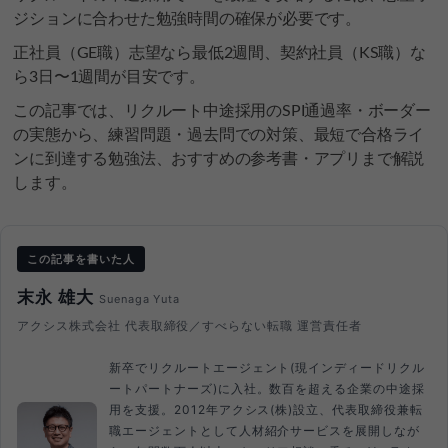
ジションに合わせた勉強時間の確保が必要です。
正社員（GE職）志望なら最低2週間、契約社員（KS職）な
ら3日〜1週間が目安です。
この記事では、リクルート中途採用のSPI通過率・ボーダー
の実態から、練習問題・過去問での対策、最短で合格ライ
ンに到達する勉強法、おすすめの参考書・アプリまで解説
します。
この記事を書いた人
末永 雄大
Suenaga Yuta
アクシス株式会社 代表取締役／すべらない転職 運営責任者
新卒でリクルートエージェント(現インディードリクル
ートパートナーズ)に入社。数百を超える企業の中途採
用を支援。2012年アクシス(株)設立、代表取締役兼転
職エージェントとして人材紹介サービスを展開しなが