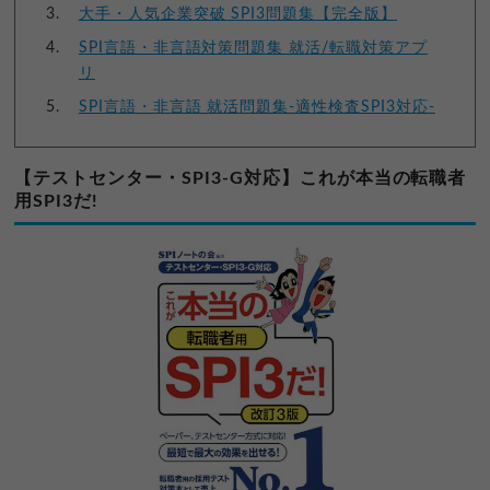
大手・人気企業突破 SPI3問題集【完全版】
SPI言語・非言語対策問題集 就活/転職対策アプ
リ
SPI言語・非言語 就活問題集-適性検査SPI3対応-
【テストセンター・SPI3-G対応】これが本当の転職者
用SPI3だ!