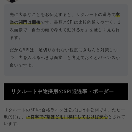
先に大事なことをお伝えすると、リクルートの選考で
本
当の関門は面接
です。書類とSPIは比較的通りやすく、1
次面接で「自分の頭で考えて動けるか」を厳しく見られ
ます。
だからSPIは、足切りされない程度にきちんと対策しつ
つ、力を入れるべきは面接、と考えておくとバランスが
良いですよ。
リクルート中途採用のSPI通過率・ボーダー
リクルートのSPIの合格ラインは公式には非公開です。ただ一
般的には、
正答率で7割ほどを目標にしておけば安心
とされて
います。