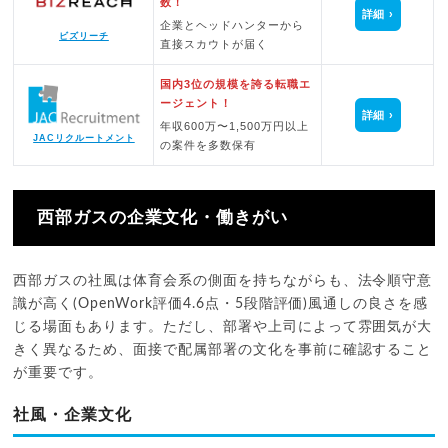
数！
詳細
企業とヘッドハンターから
ビズリーチ
直接スカウトが届く
国内3位の規模を誇る転職エ
ージェント！
詳細
年収600万〜1,500万円以上
JACリクルートメント
の案件を多数保有
西部ガスの企業文化・働きがい
西部ガスの社風は体育会系の側面を持ちながらも、法令順守意
識が高く(OpenWork評価4.6点・5段階評価)風通しの良さを感
じる場面もあります。ただし、部署や上司によって雰囲気が大
きく異なるため、面接で配属部署の文化を事前に確認すること
が重要です。
社風・企業文化