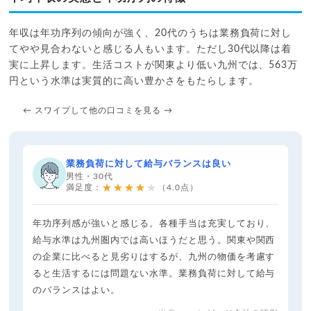
年収は年功序列の傾向が強く、20代のうちは業務負荷に対し
てやや見合わないと感じる人もいます。ただし30代以降は着
実に上昇します。生活コストが関東より低い九州では、563万
円という水準は実質的に高い豊かさをもたらします。
← スワイプして他の口コミを見る →
業務負荷に対して給与バランスは良い
男性・30代
★★★★★
満足度：
（4.0点）
年功序列感が強いと感じる。各種手当は充実しており、
給与水準は九州圏内では高いほうだと思う。関東や関西
の企業に比べると見劣りはするが、九州の物価を考慮す
ると生活するには問題ない水準。業務負荷に対して給与
のバランスはよい。