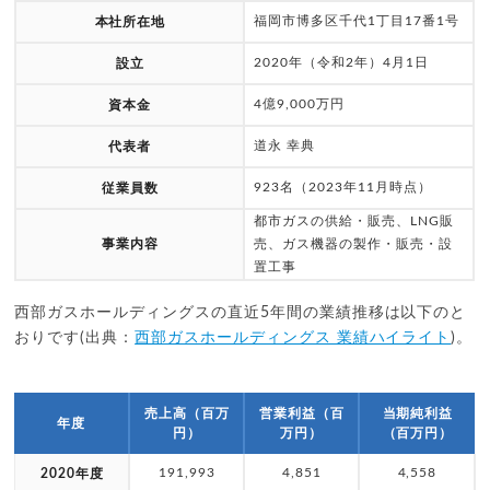
福岡市博多区千代1丁目17番1号
本社所在地
2020年（令和2年）4月1日
設立
4億9,000万円
資本金
道永 幸典
代表者
923名（2023年11月時点）
従業員数
都市ガスの供給・販売、LNG販
事業内容
売、ガス機器の製作・販売・設
置工事
西部ガスホールディングスの直近5年間の業績推移は以下のと
おりです(出典：
西部ガスホールディングス 業績ハイライト
)。
売上高（百万
営業利益（百
当期純利益
年度
円）
万円）
（百万円）
191,993
4,851
4,558
2020年度