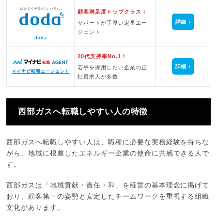
顧客満足度トップクラス！
詳細
サポートが手厚い定番エー
ジェント
doda
20代支持率No.1！
詳細
若手を採用したい企業の正
マイナビ転職エージェント
社員求人が多数
西部ガスへ転職しやすい人の特徴
西部ガスへ転職しやすい人は、職種に必要な実務経験を持ちな
がら、地域に根差したエネルギー企業の使命に共感できる人で
す。
西部ガスは「地域貢献・責任・和」を経営の基本理念に掲げて
おり、顧客第一の姿勢と安定したチームワークを重視する組織
文化があります。