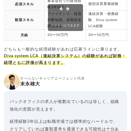
事業会社での経理経
個別決算業務経験
必須スキル
験3年以上
ファイナンス・投資
連結決算・税務経
歓迎スキル
判断知識、長期資金
験、Diva system
スクロールできます
調達経験
LCA経験
30〜50万円
30〜50万円
月給
どちらも一般的な経理経験があれば応募ラインに乗ります。
Diva system LCA（連結決算システム）の経験があれば財務・
経理ともに評価が高まります。
すべらないキャリアエージェント代表
末永雄大
バックオフィスの求人が複数出ているのは珍しく、組織
強化の意図が見えます。
経理経験3年以上は転職市場では標準的なハードルで、
クリアしていれば書類選考を通過できる可能性は十分あ