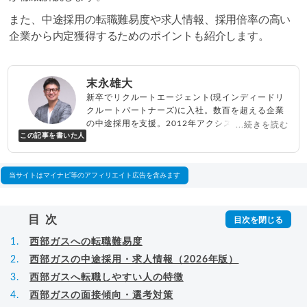
また、中途採用の転職難易度や求人情報、採用倍率の高い
企業から内定獲得するためのポイントも紹介します。
末永雄大
新卒でリクルートエージェント(現インディードリ
クルートパートナーズ)に入社。数百を超える企業
の中途採用を支援。2012年アクシス(株)設立、代
...続きを読む
この記事を書いた人
表取締役兼転職エージェントとして人材紹介サー
ビスを展開しながら、年間数百人以上のキャリア
相談に乗る。Youtubeチャンネル「
末永雄大 / す
べらない転職エージェント
」の総再生回数は2,000
当サイトはマイナビ等のアフィリエイト広告を含みます
万回以上。著書「
成功する転職面接
」「
キャリア
ロジック
」
▸
詳細プロフィール
（
amazon
）
目次
西部ガスへの転職難易度
西部ガスの中途採用・求人情報（2026年版）
西部ガスへ転職しやすい人の特徴
西部ガスの面接傾向・選考対策