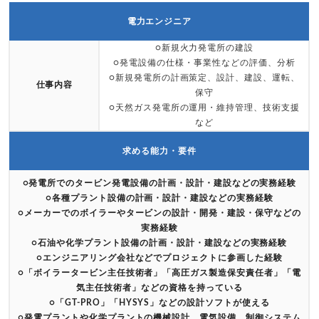
電力エンジニア
○新規火力発電所の建設
○発電設備の仕様・事業性などの評価、分析
○新規発電所の計画策定、設計、建設、運転、
仕事内容
保守
○天然ガス発電所の運用・維持管理、技術支援
など
求める能力・要件
○発電所でのタービン発電設備の計画・設計・建設などの実務経験
○各種プラント設備の計画・設計・建設などの実務経験
○メーカーでのボイラーやタービンの設計・開発・建設・保守などの
実務経験
○石油や化学プラント設備の計画・設計・建設などの実務経験
○エンジニアリング会社などでプロジェクトに参画した経験
○「ボイラータービン主任技術者」「高圧ガス製造保安責任者」「電
気主任技術者」などの資格を持っている
○「GT-PRO」「HYSYS」などの設計ソフトが使える
○発電プラントや化学プラントの機械設計、電気設備、制御システム