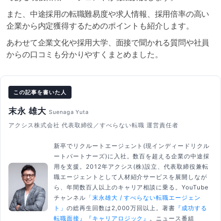
また、中途採用の転職難易度や求人情報、採用倍率の高い
企業から内定獲得するためのポイントも紹介します。
あわせて企業文化や採用大学、面接で聞かれる質問や社員
からの口コミも分かりやすくまとめました。
この記事を書いた人
末永 雄大
Suenaga Yuta
アクシス株式会社 代表取締役／すべらない転職 運営責任者
新卒でリクルートエージェント(現インディードリクル
ートパートナーズ)に入社。数百を超える企業の中途採
用を支援。2012年アクシス(株)設立、代表取締役兼転
職エージェントとして人材紹介サービスを展開しなが
ら、年間数百人以上のキャリア相談に乗る。YouTube
チャンネル
「末永雄大 / すべらない転職エージェン
ト」
の総再生回数は2,000万回以上。著書
『成功する
転職面接』
『キャリアロジック』
。ニュース番組