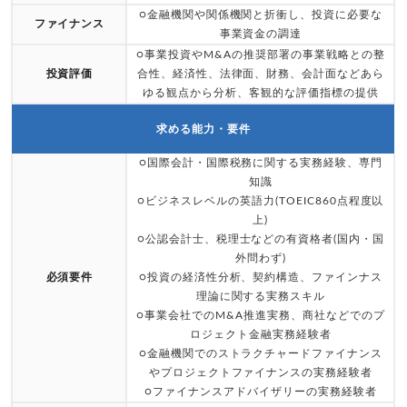
○金融機関や関係機関と折衝し、投資に必要な
ファイナンス
事業資金の調達
○事業投資やM&Aの推奨部署の事業戦略との整
投資評価
合性、経済性、法律面、財務、会計面などあら
ゆる観点から分析、客観的な評価指標の提供
求める能力・要件
○国際会計・国際税務に関する実務経験、専門
知識
○ビジネスレベルの英語力(TOEIC860点程度以
上)
○公認会計士、税理士などの有資格者(国内・国
外問わず)
必須要件
○投資の経済性分析、契約構造、ファインナス
理論に関する実務スキル
○事業会社でのM&A推進実務、商社などでのプ
ロジェクト金融実務経験者
○金融機関でのストラクチャードファイナンス
やプロジェクトファイナンスの実務経験者
○ファイナンスアドバイザリーの実務経験者