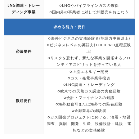
LNG調達・トレー
○LNGやパイプラインガスの確保
ディング事業
○国内外の事業者に対して卸販売をおこなう
求める能力・要件
○海外ビジネスの実務経験者(英語力中級以上)
○ビジネスレベルの英語力(TOEIC860点程度以
必須要件
上)
○リスクを恐れず、新たな事業を開拓するフロ
ンティアスピリットを持っている人
○上流エネルギー開発
○ガス・発電事業等投資
○LNG調達・トレーディング
○欧米での天然ガス調達の実務経験
○会計・ファイナンスの知識
歓迎要件
○海外勤務可または海外での駐在経験
○金融業界の経験者
○ガス開発プロジェクトにおける、油層・地質
調査、掘削、開発、生産、設備設計・建設・運
転などの実務経験