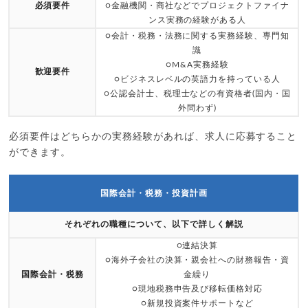
必須要件
○金融機関・商社などでプロジェクトファイナ
ンス実務の経験がある人
○会計・税務・法務に関する実務経験、専門知
識
○M&A実務経験
歓迎要件
○ビジネスレベルの英語力を持っている人
○公認会計士、税理士などの有資格者(国内・国
外問わず)
必須要件はどちらかの実務経験があれば、求人に応募すること
ができます。
国際会計・税務・投資計画
それぞれの職種について、以下で詳しく解説
○連結決算
○海外子会社の決算・親会社への財務報告・資
国際会計・税務
金繰り
○現地税務申告及び移転価格対応
○新規投資案件サポートなど