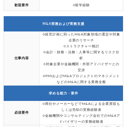
歓迎要件
○留学経験
M&A実務および実務支援
○経営計画に則ったM&A対象領域の選定や対象
企業のリサーチ
○ストラクチャー検討
○会計・財務・法務・人事等に関するリスク分
仕事内容
析
○対象企業や金融機関・外部アドバイザーとの
交渉
○PMIおよびM&Aプロジェクトのマネジメント
などのM&Aに関する業務全般
求める能力・要件
○商社やメーカーなどでM&Aによる企業買収も
しくは売却の実務経験者
必須要件
○金融機関やコンサルティング会社でのM&Aア
ドバイザリーの実務経験者