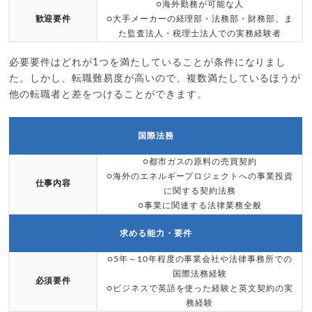
○海外勤務が可能な人
歓迎要件
○大手メーカーの経理部・法務部・財務部、ま
た監査法人・税理士法人での実務経験者
必要要件はどれが1つを満たしていることが条件になりまし
た。しかし、転職難易度が高いので、複数満たしているほうが
他の転職者と差をつけることができます。
国際法務
○都市ガスの原料の売買契約
○海外のエネルギープロジェクトへの事業投資
仕事内容
に関する契約法務
○事業に関連する法律業務全般
求める能力・要件
○5年～10年程度の事業会社や法律事務所での
国際法務経験
必須要件
○ビジネスで英語を使った経験と英文契約の実
務経験