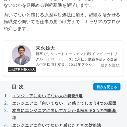
ないのかを見極める判断基準を解説します。
向いてないと感じる原因や対処法に加え、経験を活かせる
転職先や向いてる仕事の見つけ方まで、キャリアのプロが
紹介します。
末永雄大
新卒でリクルートエージェント(現インディードリ
クルートパートナーズ)に入社。数百を超える企業
の中途採用を支援。2012年アクシス(株)設立、代
...続きを読む
この記事を書いた人
表取締役兼転職エージェントとして人材紹介サー
ビスを展開しながら、年間数百人以上のキャリア
相談に乗る。Youtubeチャンネル「
末永雄大 / す
目次
べらない転職エージェント
」の総再生回数は2,000
万回以上。著書「
成功する転職面接
」「
キャリア
エンジニアに向いてない人の特徴5選
ロジック
」
▸
詳細プロフィール
（
amazon
）
エンジニアに「向いてない」と感じてしまう4つの原因
本当にエンジニアに向いてないか見極める3つの判断基
準
エンジニアに向いてないと感じたときの対処法