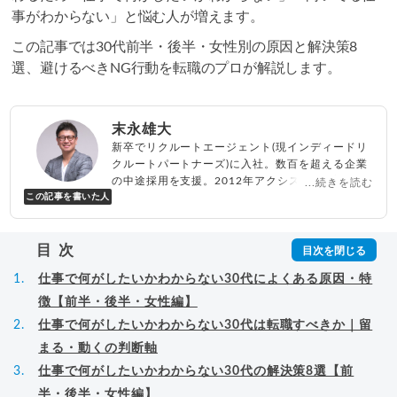
事がわからない」と悩む人が増えます。
この記事では30代前半・後半・女性別の原因と解決策8
選、避けるべきNG行動を転職のプロが解説します。
末永雄大
新卒でリクルートエージェント(現インディードリ
クルートパートナーズ)に入社。数百を超える企業
の中途採用を支援。2012年アクシス(株)設立、代
...続きを読む
この記事を書いた人
表取締役兼転職エージェントとして人材紹介サー
ビスを展開しながら、年間数百人以上のキャリア
相談に乗る。Youtubeチャンネル「
末永雄大 / す
目次
べらない転職エージェント
」の総再生回数は2,000
万回以上。著書「
成功する転職面接
」「
キャリア
仕事で何がしたいかわからない30代によくある原因・特
ロジック
」
▸
詳細プロフィール
（
amazon
）
徴【前半・後半・女性編】
仕事で何がしたいかわからない30代は転職すべきか｜留
まる・動くの判断軸
仕事で何がしたいかわからない30代の解決策8選【前
半・後半・女性編】