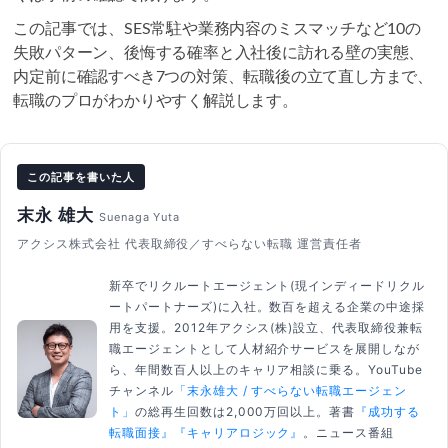
この記事では、SES常駐や業務内容のミスマッチなど10の
失敗パターン、後悔する確率と入社後に訪れる壁の実態、
内定前に確認すべき7つの対策、転職後の立て直し方まで、
転職のプロがわかりやすく解説します。
この記事を書いた人
末永 雄大
Suenaga Yuta
アクシス株式会社 代表取締役／すべらない転職 運営責任者
新卒でリクルートエージェント(現インディードリクル
ートパートナーズ)に入社。数百を超える企業の中途採
用を支援。2012年アクシス(株)設立、代表取締役兼転
職エージェントとして人材紹介サービスを展開しなが
ら、年間数百人以上のキャリア相談に乗る。YouTube
チャンネル
「末永雄大 / すべらない転職エージェン
ト」
の総再生回数は2,000万回以上。著書
『成功する
転職面接』
『キャリアロジック』
。ニュース番組