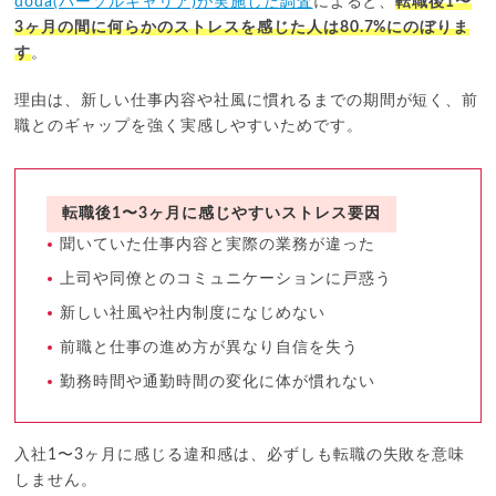
doda(パーソルキャリア)が実施した調査
によると、
転職後1〜
3ヶ月の間に何らかのストレスを感じた人は80.7%にのぼりま
す
。
理由は、新しい仕事内容や社風に慣れるまでの期間が短く、前
職とのギャップを強く実感しやすいためです。
転職後1〜3ヶ月に感じやすいストレス要因
聞いていた仕事内容と実際の業務が違った
上司や同僚とのコミュニケーションに戸惑う
新しい社風や社内制度になじめない
前職と仕事の進め方が異なり自信を失う
勤務時間や通勤時間の変化に体が慣れない
入社1〜3ヶ月に感じる違和感は、必ずしも転職の失敗を意味
しません。