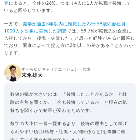
査
によると、全体の26%、つまり4人に1人が転職で後悔して
いると回答しています。
一方で、
識学が過去3年以内に転職した22〜59歳の会社員
1000人を対象に実施した調査
では、59.7%が転職先の企業に
入社してから「後悔・失敗した」と思った経験があると回答し
ており、調査によって捉え方に2倍以上の差があることがわか
ります。
すべらないキャリアエージェント代表
末永雄大
数値の幅が大きいのは、「後悔したことがあるか」と経
験の有無を聞くか、「今も後悔しているか」と現在の気
持ちを聞くかで結果が変わるためです。
数字の大小に一喜一憂するより、後悔の理由として挙げ
られやすい項目(給与・社風・人間関係など)を事前に確
認しておくほうが実践的といえます。