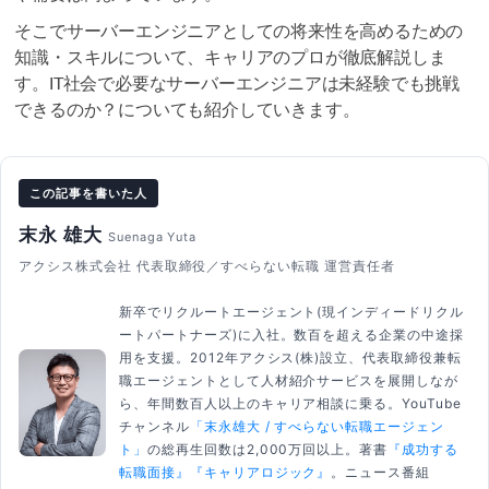
そこでサーバーエンジニアとしての将来性を高めるための
知識・スキルについて、キャリアのプロが徹底解説しま
す。IT社会で必要なサーバーエンジニアは未経験でも挑戦
できるのか？についても紹介していきます。
この記事を書いた人
末永 雄大
Suenaga Yuta
アクシス株式会社 代表取締役／すべらない転職 運営責任者
新卒でリクルートエージェント(現インディードリクル
ートパートナーズ)に入社。数百を超える企業の中途採
用を支援。2012年アクシス(株)設立、代表取締役兼転
職エージェントとして人材紹介サービスを展開しなが
ら、年間数百人以上のキャリア相談に乗る。YouTube
チャンネル
「末永雄大 / すべらない転職エージェン
ト」
の総再生回数は2,000万回以上。著書
『成功する
転職面接』
『キャリアロジック』
。ニュース番組