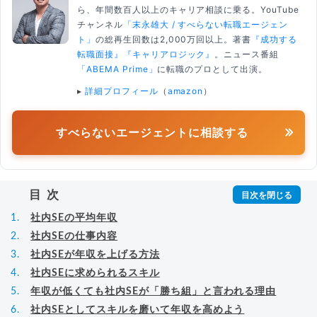
ら、年間数百人以上のキャリア相談に乗る。YouTube
チャンネル
「末永雄大 / すべらない転職エージェン
ト」
の総再生回数は2,000万回以上。著書
『成功する
転職面接』
『キャリアロジック』
。ニュース番組
「ABEMA Prime」
に転職のプロとして出演。
▸
詳細プロフィール
（
amazon
）
すべらないエージェントに相談する
目次
社内SEの平均年収
社内SEの仕事内容
社内SEが年収を上げる方法
社内SEに求められるスキル
年収が低くても社内SEが「勝ち組」と言われる理由
社内SEとしてスキルを磨いて年収を高めよう