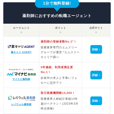
1分で無料登録!
薬剤師におすすめの転職エージェント
エージェント
ポイント
公式サイト
▼
▼
▼
薬剤師の登録者数No.1*！
医療業界専門のエムスリー
詳細
グループが運営 *エムスリー
薬キャリ AGENT
キャリア調べ
5年連続、利用者満足度
No.1！
詳細
好条件の求人と手厚いフォ
マイナビ薬剤師
ローに定評アリ
取引医療機関数14,000！
医療業界人材紹介実績14年
詳細
超のベテラン！(2023年3月
レバウェル薬剤師
時点情報)