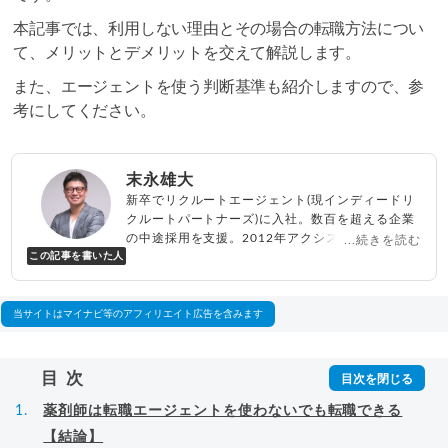
本記事では、利用しない理由とその場合の転職方法につい
て、メリットとデメリットを交えて解説します。
また、エージェントを使う判断基準も紹介しますので、参
考にしてください。
末永雄大
新卒でリクルートエージェント(現インディードリ
クルートパートナーズ)に入社。数百を超える企業
の中途採用を支援。2012年アクシス(株)設立、代
...続きを読む
この記事を書いた人
表取締役兼転職エージェントとして人材紹介サー
ビスを展開しながら、年間数百人以上のキャリア
相談に乗る。Youtubeチャンネル「
末永雄大 / す
べらない転職エージェント
」の総再生回数は2,000
当サイトはマイナビ等のアフィリエイト広告を含みます
万回以上。著書「
成功する転職面接
」「
キャリア
ロジック
」
▸
詳細プロフィール
（
amazon
）
目次
薬剤師は転職エージェントを使わないでも転職できる
【結論】