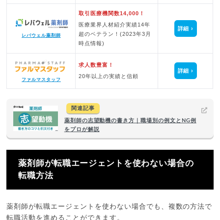
取引医療機関数14,000！
医療業界人材紹介実績14年
詳細
超のベテラン！(2023年3月
レバウェル薬剤師
時点情報)
求人数豊富！
詳細
20年以上の実績と信頼
ファルマスタッフ
関連記事
薬剤師の志望動機の書き方｜職場別の例文とNG例
をプロが解説
薬剤師が転職エージェントを使わない場合の
転職方法
薬剤師が転職エージェントを使わない場合でも、複数の方法で
転職活動を進めることができます。