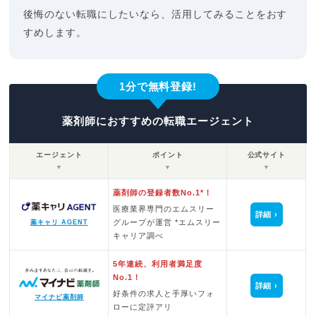
後悔のない転職にしたいなら、活用してみることをおす
すめします。
1分で無料登録!
薬剤師におすすめの転職エージェント
エージェント
ポイント
公式サイト
▼
▼
▼
薬剤師の登録者数No.1*！
医療業界専門のエムスリー
詳細
グループが運営 *エムスリー
薬キャリ AGENT
キャリア調べ
5年連続、利用者満足度
No.1！
詳細
好条件の求人と手厚いフォ
マイナビ薬剤師
ローに定評アリ