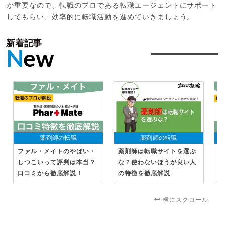
が重要なので、転職のプロである転職エージェントにサポート
してもらい、効率的に転職活動を進めていきましょう。
新着記事
N
ew
薬剤師の転職
薬剤師の転職
ファル・メイトのやばい・
薬剤師は転職サイトを選ぶ
リ
しつこいって評判は本当？
な？使わないほうが良い人
コ
口コミから徹底解説！
の特徴を徹底解説
や
横にスクロール