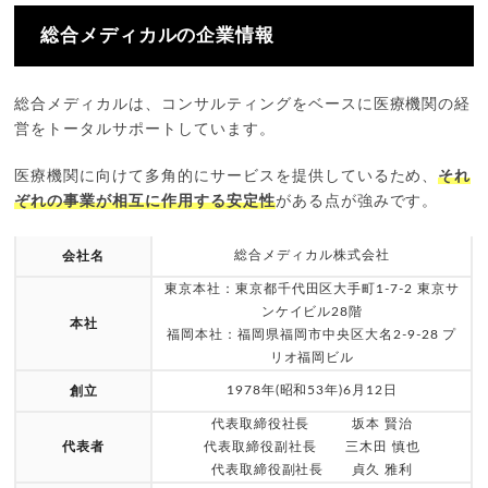
総合メディカルの企業情報
総合メディカルは、コンサルティングをベースに医療機関の経
営をトータルサポートしています。
医療機関に向けて多角的にサービスを提供しているため、
それ
ぞれの事業が相互に作用する安定性
がある点が強みです。
総合メディカル株式会社
会社名
東京本社：東京都千代田区大手町1-7-2 東京サ
ンケイビル28階
本社
福岡本社：福岡県福岡市中央区大名2-9-28 プ
リオ福岡ビル
1978年(昭和53年)6月12日
創立
代表取締役社長 坂本 賢治
代表者
代表取締役副社長 三木田 慎也
代表取締役副社長 貞久 雅利