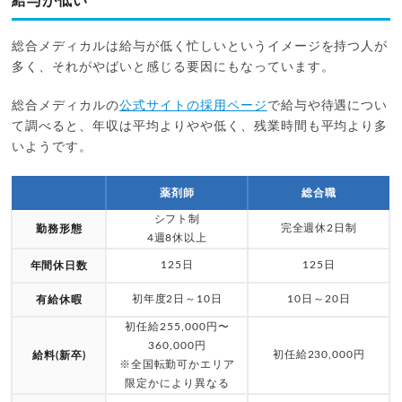
給与が低い
総合メディカルは給与が低く忙しいというイメージを持つ人が
多く、それがやばいと感じる要因にもなっています。
総合メディカルの
公式サイトの採用ページ
で給与や待遇につい
て調べると、年収は平均よりやや低く、残業時間も平均より多
いようです。
薬剤師
総合職
シフト制
完全週休2日制
勤務形態
4週8休以上
125日
125日
年間休日数
初年度2日～10日
10日～20日
有給休暇
初任給255,000円〜
360,000円
初任給230,000円
給料(新卒)
※全国転勤可かエリア
限定かにより異なる