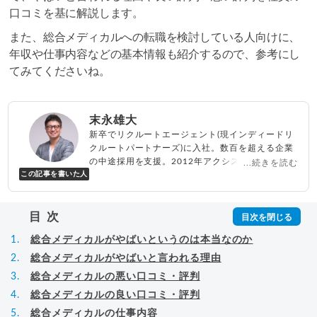
口コミを基に解説します。
また、総合メディカルへの転職を検討している人向けに、
年収や仕事内容などの基本情報も紹介するので、参考にし
てみてくださいね。
末永雄大
新卒でリクルートエージェント(現インディードリ
クルートパートナーズ)に入社。数百を超える企業
の中途採用を支援。2012年アクシス(株)設立、代
...続きを読む
この記事を書いた人
表取締役兼転職エージェントとして人材紹介サー
ビスを展開しながら、年間数百人以上のキャリア
相談に乗る。Youtubeチャンネル「
末永雄大 / す
目次
べらない転職エージェント
」の総再生回数は2,000
万回以上。著書「
成功する転職面接
」「
キャリア
総合メディカルがやばいというのは本当なのか
ロジック
」
▸
詳細プロフィール
（
amazon
）
総合メディカルがやばいと言われる理由
総合メディカルの悪い口コミ・評判
総合メディカルの良い口コミ・評判
総合メディカルの仕事内容