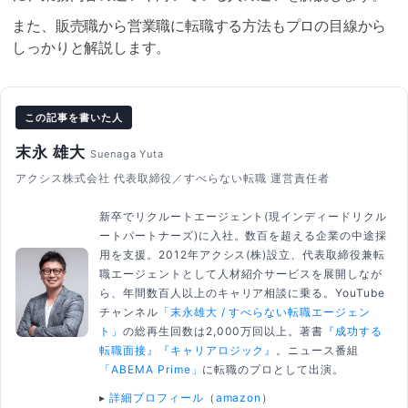
また、販売職から営業職に転職する方法もプロの目線から
しっかりと解説します。
この記事を書いた人
末永 雄大
Suenaga Yuta
アクシス株式会社 代表取締役／すべらない転職 運営責任者
新卒でリクルートエージェント(現インディードリクル
ートパートナーズ)に入社。数百を超える企業の中途採
用を支援。2012年アクシス(株)設立、代表取締役兼転
職エージェントとして人材紹介サービスを展開しなが
ら、年間数百人以上のキャリア相談に乗る。YouTube
チャンネル
「末永雄大 / すべらない転職エージェン
ト」
の総再生回数は2,000万回以上。著書
『成功する
転職面接』
『キャリアロジック』
。ニュース番組
「ABEMA Prime」
に転職のプロとして出演。
▸
詳細プロフィール
（
amazon
）