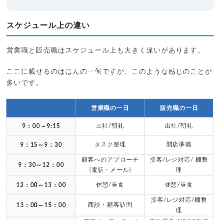
スケジュール上の違い
営業職と販売職はスケジュール上も大きく違いがあります。
ここに載せるのはほんの一例ですが、このような感じのことが
多いです。
営業職の一日
販売職の一日
出社/朝礼
出社/朝礼
9：00～9:15
タスク整理
開店準備
9：15～9：30
顧客へのアプローチ
接客/レジ対応/ 棚整
9：30～12：00
(電話・メール)
理
休憩/昼食
休憩/昼食
12：00～13：00
接客/レジ対応/棚整
商談・顧客訪問
13：00～15：00
理