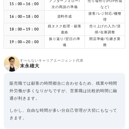
アフターフォロー/
売り場作り(POP作成
15：00～16：00
次の商談の準備
など)
接客/レジ対応/棚整
資料作成
16：00～18：00
理
残タスク処理・顧客
売り上げの入力/清
18：00～19：00
連絡
掃/在庫調整
振り返り/翌日の準
閉店準備/引継ぎ業
19：00～20：00
備
務
すべらないキャリアエージェント代表
末永雄大
販売職では顧客の時間都合に合わせるため、残業や時間
外労働が多くなりがちですが、営業職は比較的時間に融
通が利きます。
しかし、自由な時間が多い分自己管理が大切にもなって
きます。