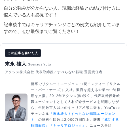
自分の強みが分からない人、現職の経験との結び付け方に
悩んでいる人も必見です！
記事後半ではキャリアチェンジごとの例文も紹介していま
すので、ぜひ最後までご覧ください！
この記事を書いた人
末永 雄大
Suenaga Yuta
アクシス株式会社 代表取締役／すべらない転職 運営責任者
新卒でリクルートエージェント(現インディードリクル
ートパートナーズ)に入社。数百を超える企業の中途採
用を支援。2012年アクシス(株)設立、代表取締役兼転
職エージェントとして人材紹介サービスを展開しなが
ら、年間数百人以上のキャリア相談に乗る。YouTube
チャンネル
「末永雄大 / すべらない転職エージェン
ト」
の総再生回数は2,000万回以上。著書
『成功する
転職面接』
『キャリアロジック』
。ニュース番組