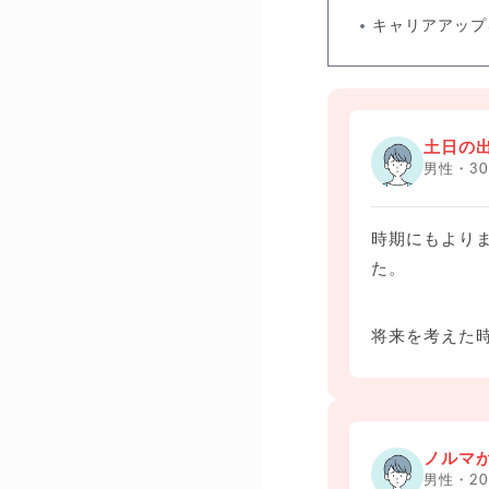
キャリアアップ
土日の
男性・3
時期にもより
た。
将来を考えた
ノルマ
男性・2