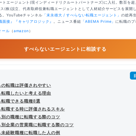
ートエージェント(現インディードリクルートパートナーズ)に入社。数百を
クシス(株)設立、代表取締役兼転職エージェントとして人材紹介サービスを展開
。YouTubeチャンネル
「末永雄大 / すべらない転職エージェント」
の総再生
職面接』
『キャリアロジック』
。ニュース番組
「ABEMA Prime」
に転職のプ
ィール
（
amazon
）
すべらないエージェントに相談する
らの転職は評価されやすい
ら転職したいと考える理由
ら転職できる職種8選
ら転職する時に評価されるスキル
ら別の職種に転職する際のコツ
ら別企業の営業職に転職する際のコツ
ら未経験職種に転職した人の例