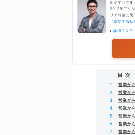
新卒でリクル
2012年ア
リア相談に乗る
『成功する転
▸
詳細プロフ
目次
営業か
営業か
営業か
営業か
営業か
営業か
営業か