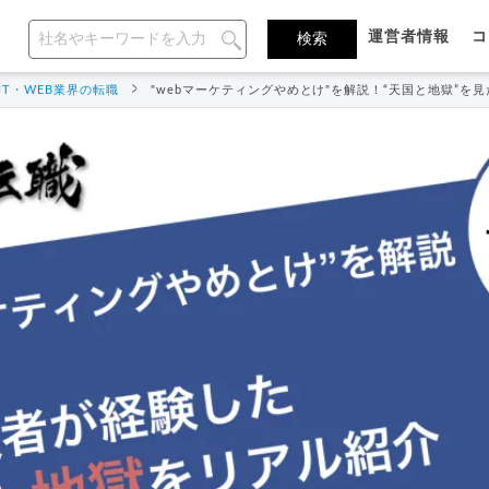
運営者情報
コ
IT・WEB業界の転職
"webマーケティングやめとけ"を解説！“天国と地獄”を