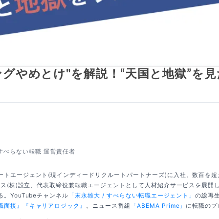
ングやめとけ"を解説！“天国と地獄”を
すべらない転職 運営責任者
ートエージェント(現インディードリクルートパートナーズ)に入社。数百を
クシス(株)設立、代表取締役兼転職エージェントとして人材紹介サービスを展開
。YouTubeチャンネル
「末永雄大 / すべらない転職エージェント」
の総再生
職面接』
『キャリアロジック』
。ニュース番組
「ABEMA Prime」
に転職のプ