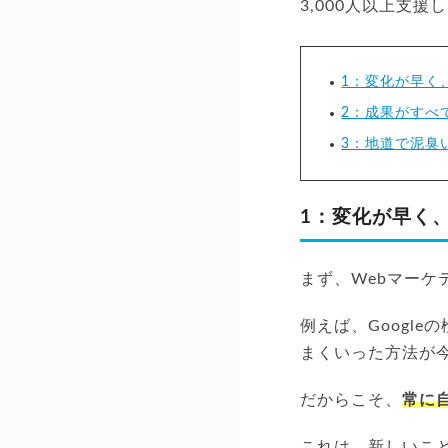
3,000人以上支
1：変化が早く
2：成果がすべ
3：地道で泥臭
1：変化が早く
まず、Webマー
例えば、Googl
まくいった方法が
だからこそ、
常に
これは、新しいこ