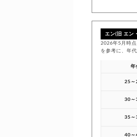
エン(旧 エ
2026年5月
を参考に、年
年
25～
30～
35～
40～