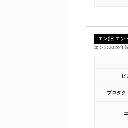
エン(旧 エ
エンの2026
ビ
プロダク