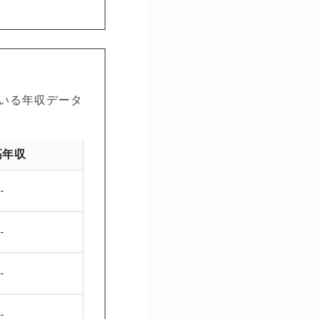
いる年収データ
高年収
-
-
-
-