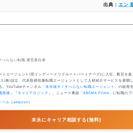
出典：
エン 
すべらない転職 運営責任者
ートエージェント(現インディードリクルートパートナーズ)に入社。数百を
クシス(株)設立、代表取締役兼転職エージェントとして人材紹介サービスを展開
。YouTubeチャンネル
「末永雄大 / すべらない転職エージェント」
の総再生
職面接』
『キャリアロジック』
。ニュース番組
「ABEMA Prime」
に転職のプ
ィール
（
amazon
）
末永にキャリア相談する(無料)