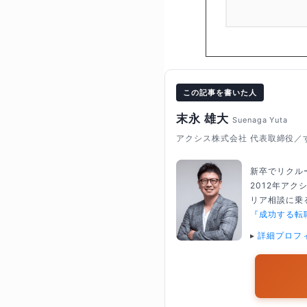
この記事を書いた人
末永 雄大
Suenaga Yuta
アクシス株式会社 代表取締役／
新卒でリクル
2012年ア
リア相談に乗る
『成功する転
▸
詳細プロフ