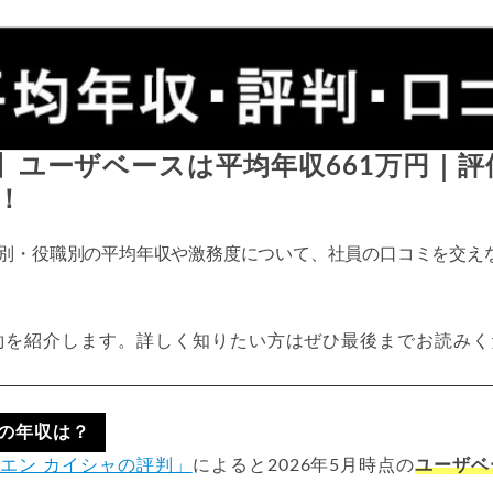
新】ユーザベースは平均年収661万円｜
！
別・役職別の平均年収や激務度について、社員の口コミを交え
約を紹介します。詳しく知りたい方はぜひ最後までお読みく
の年収は？
エン カイシャの評判」
によると2026年5月時点の
ユーザベ
。