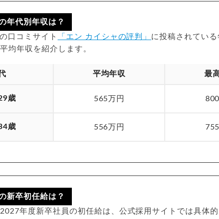
の年代別年収は？
点の口コミサイト
「エン カイシャの評判」
に投稿されている
の平均年収を紹介します。
代
平均年収
最
29歳
565万円
80
34歳
556万円
75
の新卒初任給は？
2027年度新卒社員の初任給は、公式採用サイトでは具体