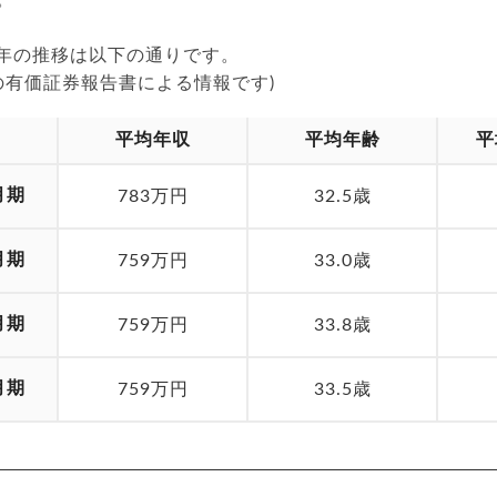
24年の推移は以下の通りです。
の有価証券報告書による情報です)
平均年収
平均年齢
平
月期
783万円
32.5歳
月期
759万円
33.0歳
月期
759万円
33.8歳
月期
759万円
33.5歳