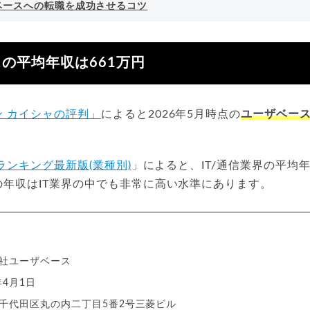
ベースへの転職を成功させるコツ
の平均年収は661万円
ン カイシャの評判」
によると2026年5月時点の
ユーザベース
ランキング最新版(業種別)
」によると、IT/通信業界の平均年
年収はIT業界の中でも非常に高い水準にあります。
社ユーザベース
年4月1日
千代田区丸の内二丁目5番2号三菱ビル