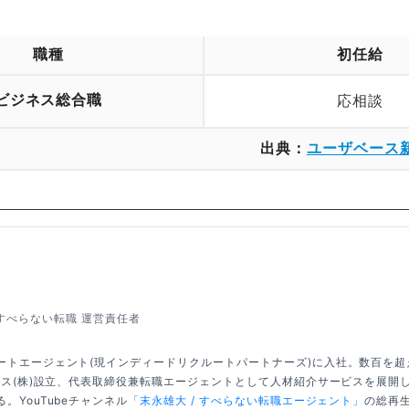
。
職種
初任給
ビジネス総合職
応相談
出典：
ユーザベース
すべらない転職 運営責任者
ートエージェント(現インディードリクルートパートナーズ)に入社。数百を
クシス(株)設立、代表取締役兼転職エージェントとして人材紹介サービスを展開
。YouTubeチャンネル
「末永雄大 / すべらない転職エージェント」
の総再生