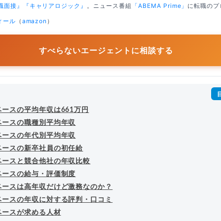
職面接』
『キャリアロジック』
。ニュース番組
「ABEMA Prime」
に転職のプ
ィール
（
amazon
）
すべらないエージェントに相談する
ースの平均年収は661万円
ベースの職種別平均年収
ベースの年代別平均年収
ベースの新卒社員の初任給
ベースと競合他社の年収比較
ベースの給与・評価制度
ベースは高年収だけど激務なのか？
ベースの年収に対する評判・口コミ
ベースが求める人材