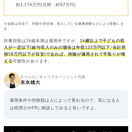
約1,174万円(月間：約97万円)
※金額は目安で、控除や居住地、加入している健康保険などにより変動しま
す。
扶養控除は16歳未満は適用外ですが、
16歳以上で子どもの収
入が一定以下(給与収入のみの場合は年収123万円以下/合計所
得58万円以下が目安)であれば、控除が適用されて手取りが増
える
可能性があります。
すべらないキャリアエージェント代表
末永雄大
適用条件や控除額は人によって変わるので、気になる人
は税理士やFPに相談してみると良いですよ。