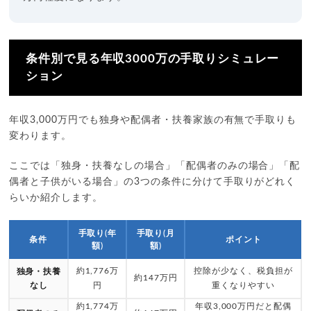
条件別で見る年収3000万の手取りシミュレー
ション
年収3,000万円でも独身や配偶者・扶養家族の有無で手取りも
変わります。
ここでは「独身・扶養なしの場合」「配偶者のみの場合」「配
偶者と子供がいる場合」の3つの条件に分けて手取りがどれく
らいか紹介します。
手取り(年
手取り(月
条件
ポイント
額)
額)
約1,776万
控除が少なく、税負担が
独身・扶養
約147万円
なし
円
重くなりやすい
約1,774万
年収3,000万円だと配偶