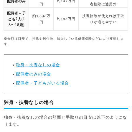
約147万円
配偶者のみ
円
者控除は適用外
配偶者＋子
約1,836万
扶養控除が使えれば手取
約153万円
ども2人(1
円
りが増えやすい
6〜18歳)
※金額は目安で、控除や居住地、加入している健康保険などにより変動しま
す。
独身・扶養なしの場合
配偶者のみの場合
配偶者・子どもがいる場合
独身・扶養なしの場合
独身・扶養なしの場合の額面と手取りの目安は以下のようにな
ります。