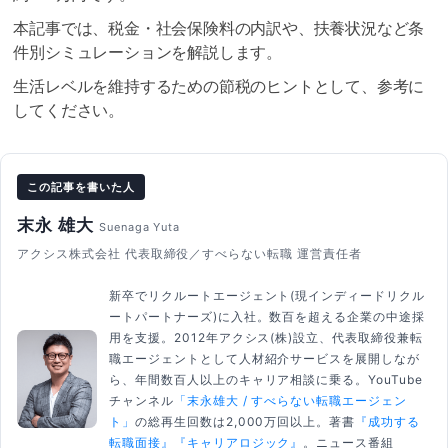
本記事では、税金・社会保険料の内訳や、扶養状況など条
件別シミュレーションを解説します。
生活レベルを維持するための節税のヒントとして、参考に
してください。
この記事を書いた人
末永 雄大
Suenaga Yuta
アクシス株式会社 代表取締役／すべらない転職 運営責任者
新卒でリクルートエージェント(現インディードリクル
ートパートナーズ)に入社。数百を超える企業の中途採
用を支援。2012年アクシス(株)設立、代表取締役兼転
職エージェントとして人材紹介サービスを展開しなが
ら、年間数百人以上のキャリア相談に乗る。YouTube
チャンネル
「末永雄大 / すべらない転職エージェン
ト」
の総再生回数は2,000万回以上。著書
『成功する
転職面接』
『キャリアロジック』
。ニュース番組