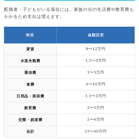
配偶者・子どもがいる場合には、家族の分の生活費や教育費も
かかるため支出は増えます。
科目
金額目安
8〜12万円
家賃
1.5〜3万円
水道光熱費
1〜3万円
通信費
6〜10万円
食費
1.5〜3万円
日用品・美容費
3〜5万円
教育費
2〜4万円
交際・娯楽費
23〜40万円
合計