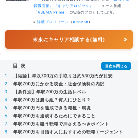
転職面接』
『キャリアロジック』
。ニュース番組
「ABEMA Prime」
に転職のプロとして出演。
▸
詳細プロフィール
（
amazon
）
末永にキャリア相談する(無料)
目次
【結論】年収700万の手取りは約530万円が目安
年収700万にかかる税金・社会保険料の内訳
【条件別】年収700万の生活レベル
年収700万は勝ち組？何人にひとり？
年収700万円を達成できる職種・環境
年収700万を達成するためにできること
年収700万を狙う転職で押さえるべきポイント
年収700万を目指す人におすすめの転職エージェント