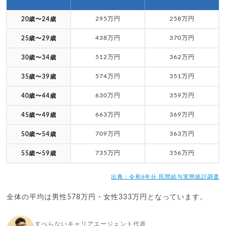
295万円
258万円
20歳〜24歳
438万円
370万円
25歳〜29歳
512万円
362万円
30歳〜34歳
574万円
351万円
35歳〜39歳
630万円
359万円
40歳〜44歳
663万円
369万円
45歳〜49歳
709万円
363万円
50歳〜54歳
735万円
356万円
55歳〜59歳
出典：令和6年分 民間給与実態統計調査
全体の平均は男性578万円・女性333万円となっています。
すべらないキャリアエージェント代表