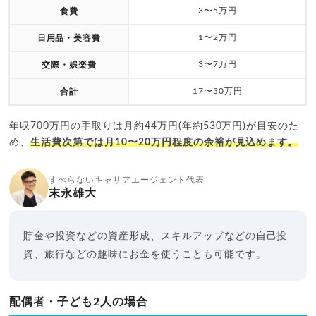
3〜5万円
食費
1〜2万円
日用品・美容費
3〜7万円
交際・娯楽費
17〜30万円
合計
年収700万円の手取りは月約44万円(年約530万円)が目安のた
め、
生活費次第では月10〜20万円程度の余裕が見込めます。
すべらないキャリアエージェント代表
末永雄大
貯金や投資などの資産形成、スキルアップなどの自己投
資、旅行などの趣味にお金を使うことも可能です。
配偶者・子ども2人の場合