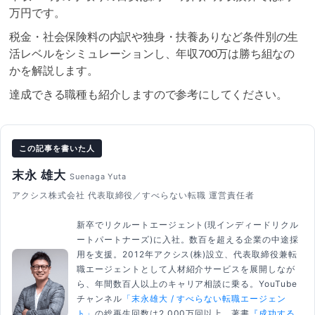
万円です。
税金・社会保険料の内訳や独身・扶養ありなど条件別の生
活レベルをシミュレーションし、年収700万は勝ち組なの
かを解説します。
達成できる職種も紹介しますので参考にしてください。
この記事を書いた人
末永 雄大
Suenaga Yuta
アクシス株式会社 代表取締役／すべらない転職 運営責任者
新卒でリクルートエージェント(現インディードリクル
ートパートナーズ)に入社。数百を超える企業の中途採
用を支援。2012年アクシス(株)設立、代表取締役兼転
職エージェントとして人材紹介サービスを展開しなが
ら、年間数百人以上のキャリア相談に乗る。YouTube
チャンネル
「末永雄大 / すべらない転職エージェン
ト」
の総再生回数は2,000万回以上。著書
『成功する