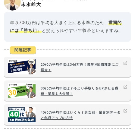
末永雄大
年収700万円は平均を大きく上回る水準のため、
世間的
には「勝ち組」
と捉えられやすい年収帯といえますね。
関連記事
20代の平均年収は346万円！業界別&職種別にご
紹介！
30代の平均年収は？今より手取りをUPさせる職
種・業界を大公開！
40代の平均年収はいくら？男女別・業界別データ
と年収アップの方法