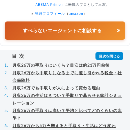
「ABEMA Prime」
に転職のプロとして出演。
▸
詳細プロフィール
（
amazon
）
すべらないエージェントに相談する
目次
月収26万の手取りはいくら？目安は約21万円前後
月収26万から手取りになるまでに差し引かれる税金・社
会保険料
月収26万でも手取りが人によって変わる理由
月収26万の生活はきつい？手取りで暮らせる家計シミュ
レーション
月収26万の手取りは高い？平均と比べてどのくらいの水
準？
月収26万から5万円増えると手取り・生活はどう変わ