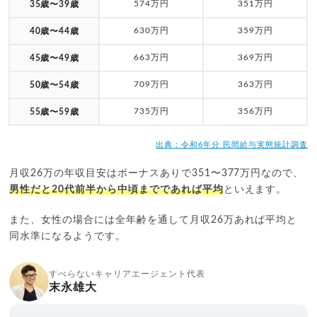
574万円
351万円
35歳〜39歳
630万円
359万円
40歳〜44歳
663万円
369万円
45歳〜49歳
709万円
363万円
50歳〜54歳
735万円
356万円
55歳〜59歳
出典：令和6年分 民間給与実態統計調査
月収26万の年収目安はボーナスありで351〜377万円なので、
男性だと20代前半から中頃までであれば平均
といえます。
また、女性の場合には全年齢を通して月収26万あれば平均と
同水準になるようです。
すべらないキャリアエージェント代表
末永雄大