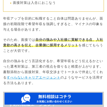
面接対策は入念におこなう
年収アップを目的に転職すること自体は問題ありませんが、面
接の初期段階で希望年収を強調しすぎると、マイナスの印象を
与える場合があります。
そのため、面接では
自分の強みや入社後に貢献できる点、入社
意欲の高さを伝え、企業側に採用するメリット
を感じてもらう
ことが大切です。
自分の強みをどう言語化するか、希望年収をどう伝えるかとい
った選考対策は、第三者の視点を借りると精度が上がります。
書類添削から面接対策、年収交渉までトータルで伴走してくれ
る
すべらないキャリアエージェント
のようなサービスを活用す
る方法もあります。
月収30万から手取りアップを目指す人におす
すめの転職エージェント