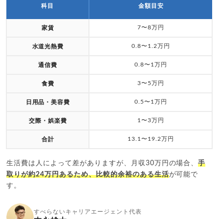
科目
金額目安
7〜8万円
家賃
0.8〜1.2万円
水道光熱費
0.8〜1万円
通信費
3〜5万円
食費
0.5〜1万円
日用品・美容費
1〜3万円
交際・娯楽費
13.1〜19.2万円
合計
生活費は人によって差がありますが、月収30万円の場合、
手
取りが約24万円あるため、比較的余裕のある生活
が可能で
す。
すべらないキャリアエージェント代表