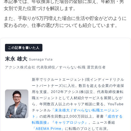
本記事では、年収換算した場合の金額に加え、年齢別・男
女別で見た位置づけを解説します。
また、手取りが5万円増えた場合に生活や貯金がどのように
変わるのか、仕事の選び方についても紹介しています。
この記事を書いた人
末永 雄大
Suenaga Yuta
アクシス株式会社 代表取締役／すべらない転職 運営責任者
新卒でリクルートエージェント(現インディードリクル
ートパートナーズ)に入社。数百を超える企業の中途採
用を支援。2012年アクシス(株)設立、代表取締役兼転
職エージェントとして人材紹介サービスを展開しなが
ら、年間数百人以上のキャリア相談に乗る。YouTube
チャンネル
「末永雄大 / すべらない転職エージェン
ト」
の総再生回数は2,000万回以上。著書
『成功する
転職面接』
『キャリアロジック』
。ニュース番組
「ABEMA Prime」
に転職のプロとして出演。