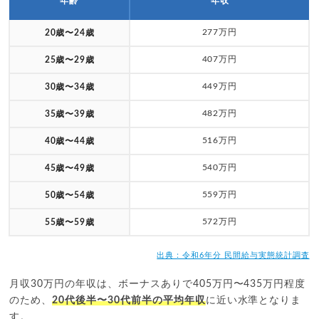
年齢
年収
277万円
20歳〜24歳
407万円
25歳〜29歳
449万円
30歳〜34歳
482万円
35歳〜39歳
516万円
40歳〜44歳
540万円
45歳〜49歳
559万円
50歳〜54歳
572万円
55歳〜59歳
出典：令和6年分 民間給与実態統計調査
月収30万円の年収は、ボーナスありで405万円〜435万円程度
のため、
20代後半〜30代前半の平均年収
に近い水準となりま
す。