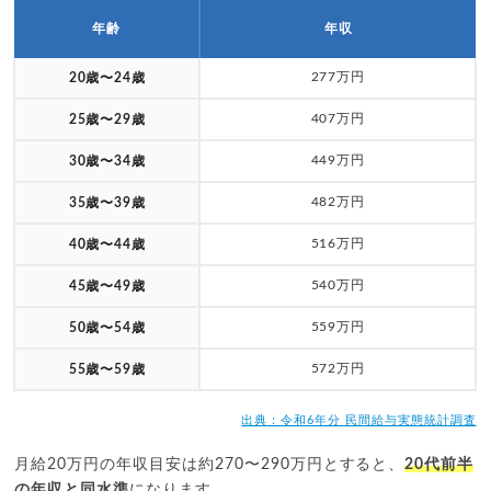
年齢
年収
277万円
20歳〜24歳
407万円
25歳〜29歳
449万円
30歳〜34歳
482万円
35歳〜39歳
516万円
40歳〜44歳
540万円
45歳〜49歳
559万円
50歳〜54歳
572万円
55歳〜59歳
出典：令和6年分 民間給与実態統計調査
月給20万円の年収目安は約270〜290万円とすると、
20代前半
の年収と同水準
になります。