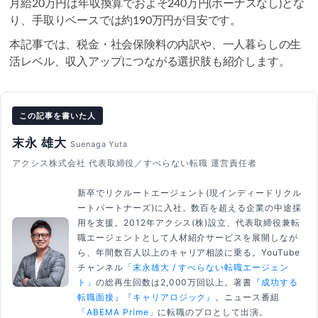
月給20万円は年収換算でおよそ240万円(ボーナスなし)とな
り、手取りベースでは約190万円が目安です。
本記事では、税金・社会保険料の内訳や、一人暮らしの生
活レベル、収入アップにつながる選択肢も紹介します。
この記事を書いた人
末永 雄大
Suenaga Yuta
アクシス株式会社 代表取締役／すべらない転職 運営責任者
新卒でリクルートエージェント(現インディードリクル
ートパートナーズ)に入社。数百を超える企業の中途採
用を支援。2012年アクシス(株)設立、代表取締役兼転
職エージェントとして人材紹介サービスを展開しなが
ら、年間数百人以上のキャリア相談に乗る。YouTube
チャンネル
「末永雄大 / すべらない転職エージェン
ト」
の総再生回数は2,000万回以上。著書
『成功する
転職面接』
『キャリアロジック』
。ニュース番組
「ABEMA Prime」
に転職のプロとして出演。