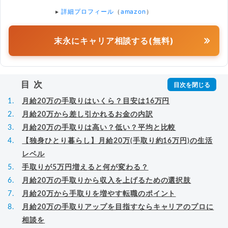
▸
詳細プロフィール
（
amazon
）
末永にキャリア相談する(無料)
目次
月給20万の手取りはいくら？目安は16万円
月給20万から差し引かれるお金の内訳
月給20万の手取りは高い？低い？平均と比較
【独身ひとり暮らし】月給20万(手取り約16万円)の生活
レベル
手取りが5万円増えると何が変わる？
月給20万の手取りから収入を上げるための選択肢
月給20万から手取りを増やす転職のポイント
月給20万の手取りアップを目指すならキャリアのプロに
相談を