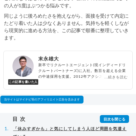
の人が1度はぶつかる悩みです。
同じように後ろめたさを抱えながら、面接を受けて内定に
たどり着いた人は少なくありません。気持ちを軽くしなが
ら現実的に進める方法を、この記事で順番に整理していき
ます。
末永雄大
新卒でリクルートエージェント(現インディードリ
クルートパートナーズ)に入社。数百を超える企業
の中途採用を支援。2012年アクシス(株)設立、代
...続きを読む
この記事を書いた人
表取締役兼転職エージェントとして人材紹介サー
ビスを展開しながら、年間数百人以上のキャリア
相談に乗る。Youtubeチャンネル「
末永雄大 / す
べらない転職エージェント
」の総再生回数は2,000
当サイトはマイナビ等のアフィリエイト広告を含みます
万回以上。著書「
成功する転職面接
」「
キャリア
ロジック
」
▸
詳細プロフィール
（
amazon
）
目次
「休みすぎかも」と気にしてしまう人ほど周囲を気遣え