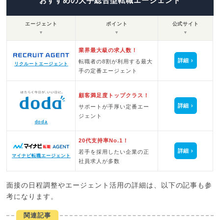
おすすめの大手総合型転職エージェント
エージェント
ポイント
公式サイト
▼
▼
▼
業界最大級の求人数！
詳細
転職者の8割が利用する最大
リクルートエージェント
手の定番エージェント
顧客満足度トップクラス！
詳細
サポートが手厚い定番エー
ジェント
doda
20代支持率No.1！
詳細
若手を採用したい企業の正
マイナビ転職エージェント
社員求人が多数
面接の日程調整やエージェント活用の詳細は、以下の記事も参
考になります。
関連記事