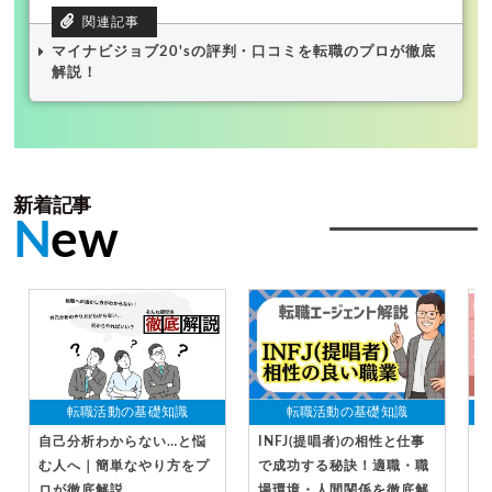
マイナビジョブ20'sの評判・口コミを転職のプロが徹底
解説！
新着記事
N
ew
転職活動の基礎知識
転職活動の基礎知識
自己分析わからない…と悩
INFJ(提唱者)の相性と仕事
社
む人へ｜簡単なやり方をプ
で成功する秘訣！適職・職
受
ロが徹底解説
場環境・人間関係を徹底解
る