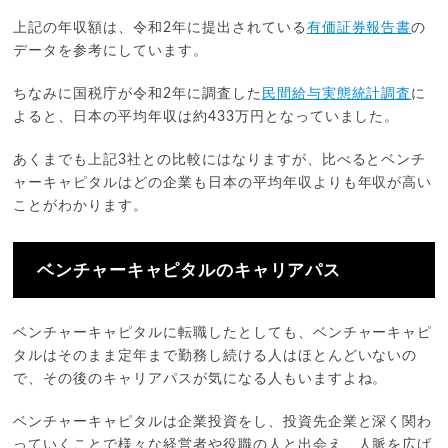
上記の年収額は、令和2年に提出されている
有価証券報告書
の
データを参考にしています。
ちなみに国税庁が令和2年に調査した
民間給与実態統計調査
に
よると、日本の平均年収は約433万円となっていました。
あくまでも上記3社との比較にはなりますが、比べるとベンチ
ャーキャピタルはどの企業も日本の平均年収よりも年収が高い
ことがわかります。
ベンチャーキャピタルのキャリアパス
ベンチャーキャピタルに転職したとしても、ベンチャーキャピ
タルはそのまま定年まで勤務し続ける人はほとんどいないの
で、その後のキャリアパスが気になる人もいますよね。
ベンチャーキャピタルは企業投資をし、投資先企業と深く関わ
っていくことで様々な経営者や役職の人と出会え、人脈を広げ