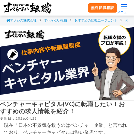
無料転職相談
メニュー
アクシス株式会社
すべらない転職
おすすめの転職エージェント
おす
ベンチャーキャピタル(VC)に転職したい！お
すすめの求人情報を紹介！
更新日：2026.04.23
現在「日本の不景気を救うのはベンチャー企業」と言われ
ており、ベンチャーキャピタルは熱い業界です。