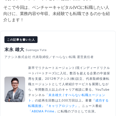
そこで今回は、ベンチャーキャピタル(VC)に転職したい人
向けに、業務内容や年収、未経験でも転職できるのかを紹
介します！
この記事を書いた人
末永 雄大
Suenaga Yuta
アクシス株式会社 代表取締役／すべらない転職 運営責任者
新卒でリクルートエージェント(現インディードリクル
ートパートナーズ)に入社。数百を超える企業の中途採
用を支援。2012年アクシス(株)設立、代表取締役兼転
職エージェントとして人材紹介サービスを展開しなが
ら、年間数百人以上のキャリア相談に乗る。YouTube
チャンネル
「末永雄大 / すべらない転職エージェン
ト」
の総再生回数は2,000万回以上。著書
『成功する
転職面接』
『キャリアロジック』
。ニュース番組
「ABEMA Prime」
に転職のプロとして出演。