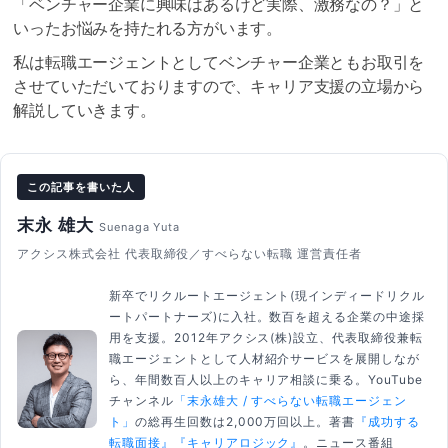
「ベンチャー企業に興味はあるけど実際、激務なの？」と
いったお悩みを持たれる方がいます。
私は転職エージェントとしてベンチャー企業ともお取引を
させていただいておりますので、キャリア支援の立場から
解説していきます。
この記事を書いた人
末永 雄大
Suenaga Yuta
アクシス株式会社 代表取締役／すべらない転職 運営責任者
新卒でリクルートエージェント(現インディードリクル
ートパートナーズ)に入社。数百を超える企業の中途採
用を支援。2012年アクシス(株)設立、代表取締役兼転
職エージェントとして人材紹介サービスを展開しなが
ら、年間数百人以上のキャリア相談に乗る。YouTube
チャンネル
「末永雄大 / すべらない転職エージェン
ト」
の総再生回数は2,000万回以上。著書
『成功する
転職面接』
『キャリアロジック』
。ニュース番組