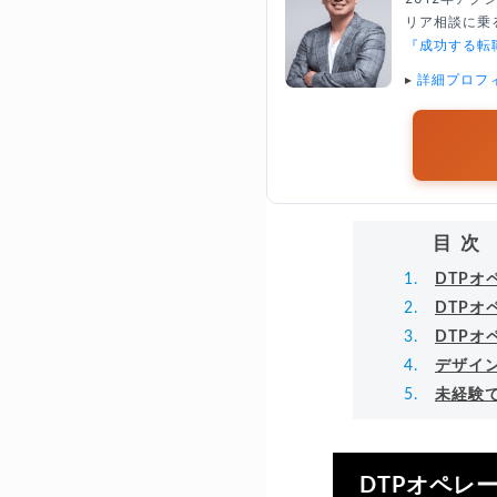
リア相談に乗る
『成功する転
▸
詳細プロフ
目次
DTP
DTP
DTP
デザイ
未経験
DTPオペレ