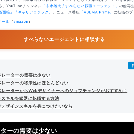
。YouTubeチャンネル
「末永雄大 / すべらない転職エージェント」
の総再生
職面接』
『キャリアロジック』
。ニュース番組
「ABEMA Prime」
に転職のプ
ィール
（
amazon
）
すべらないエージェントに相談する
オペレーターの需要は少ない
オペレーターの将来性はほとんどない
オペレーターからWebデザイナーへのジョブチェンジがおすすめ！
ンスキルを武器に転職する方法
でデザインスキルを身につけたいなら
ーターの需要は少ない