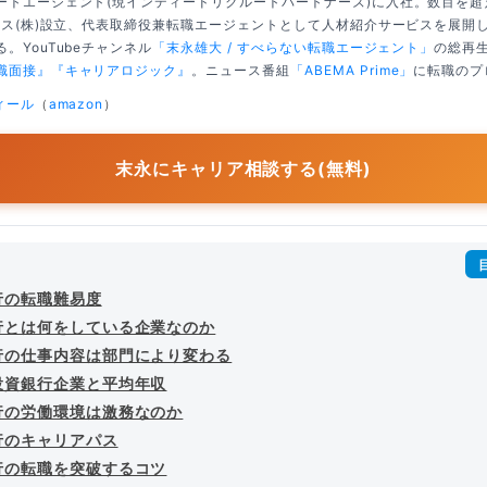
ートエージェント(現インディードリクルートパートナーズ)に入社。数百を
クシス(株)設立、代表取締役兼転職エージェントとして人材紹介サービスを展開
。YouTubeチャンネル
「末永雄大 / すべらない転職エージェント」
の総再生
職面接』
『キャリアロジック』
。ニュース番組
「ABEMA Prime」
に転職のプ
ィール
（
amazon
）
末永にキャリア相談する(無料)
行の転職難易度
行とは何をしている企業なのか
行の仕事内容は部門により変わる
投資銀行企業と平均年収
行の労働環境は激務なのか
行のキャリアパス
行の転職を突破するコツ