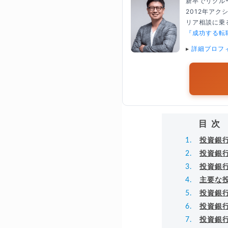
新卒でリクル
2012年ア
リア相談に乗る
『成功する転
▸
詳細プロフ
目次
投資銀
投資銀
投資銀
主要な
投資銀
投資銀
投資銀