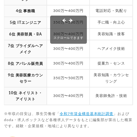
300万〜400万円
電話対応・気配り
4位 事務職
350万〜550万円
手に職・向上心
5位 ITエンジニア
300万〜400万円
美容知識・接客
6位 美容部員・BA
スクロールできます
7位 ブライダルヘア
300万〜400万円
ヘアメイク技術
メイク
300万〜400万円
提案力・センス
8位 アパレル販売員
美容知識・カウンセ
9位 美容医療カウン
350万〜500万円
セラー
リング
10位 ネイリスト・
300万〜400万円
美容師免許・技術
アイリスト
※年収の目安は、厚生労働省「
令和7年賃金構造基本統計調査
」および
doda・求人ボックスなど各種求人データをもとに編集部が算出した概算
です。経験・企業規模・地域により異なります。