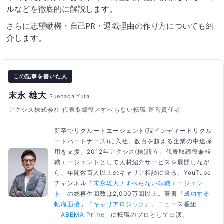
ルなどを徹底的に解説します。
さらに志望動機・自己PR・退職理由の作り方についても紹
介します。
この記事を書いた人
末永 雄大
Suenaga Yuta
アクシス株式会社 代表取締役／すべらない転職 運営責任者
新卒でリクルートエージェント(現インディードリクル
ートパートナーズ)に入社。数百を超える企業の中途採
用を支援。2012年アクシス(株)設立、代表取締役兼転
職エージェントとして人材紹介サービスを展開しなが
ら、年間数百人以上のキャリア相談に乗る。YouTube
チャンネル
「末永雄大 / すべらない転職エージェン
ト」
の総再生回数は2,000万回以上。著書
『成功する
転職面接』
『キャリアロジック』
。ニュース番組
「ABEMA Prime」
に転職のプロとして出演。