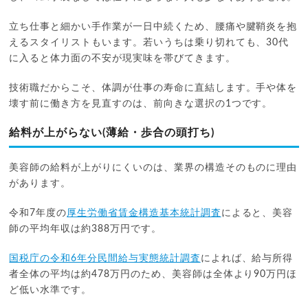
立ち仕事と細かい手作業が一日中続くため、腰痛や腱鞘炎を抱
えるスタイリストもいます。若いうちは乗り切れても、30代
に入ると体力面の不安が現実味を帯びてきます。
技術職だからこそ、体調が仕事の寿命に直結します。手や体を
壊す前に働き方を見直すのは、前向きな選択の1つです。
給料が上がらない(薄給・歩合の頭打ち)
美容師の給料が上がりにくいのは、業界の構造そのものに理由
があります。
令和7年度の
厚生労働省賃金構造基本統計調査
によると、美容
師の平均年収は約388万円です。
国税庁の令和6年分民間給与実態統計調査
によれば、給与所得
者全体の平均は約478万円のため、美容師は全体より90万円ほ
ど低い水準です。