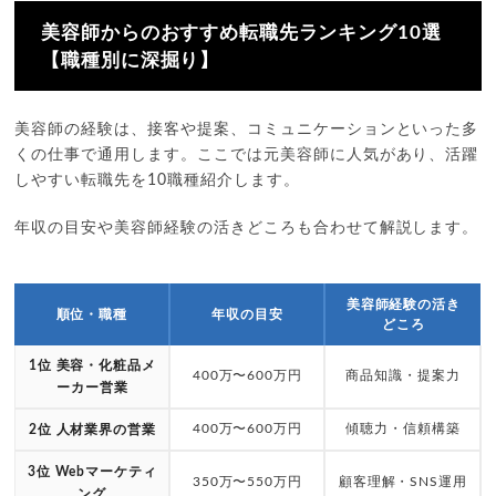
美容師からのおすすめ転職先ランキング10選
【職種別に深掘り】
美容師の経験は、接客や提案、コミュニケーションといった多
くの仕事で通用します。ここでは元美容師に人気があり、活躍
しやすい転職先を10職種紹介します。
年収の目安や美容師経験の活きどころも合わせて解説します。
美容師経験の活き
順位・職種
年収の目安
どころ
1位 美容・化粧品メ
400万〜600万円
商品知識・提案力
ーカー営業
400万〜600万円
傾聴力・信頼構築
2位 人材業界の営業
3位 Webマーケティ
350万〜550万円
顧客理解・SNS運用
ング