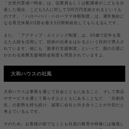
「次世代育成一時金」は、従業員もしくは配偶者がこどもを出
産した場合、こども1人に対して100万円支給されるというも
のです。「ハローパパ・ハローママ休暇制度」は、通常無給に
なる育児休業の1部を最大5日間有給化してもらえるんです。
また、「アクティブ・エイジング制度」は、65歳で定年を迎
えた人財を活用して、技術の伝承をはかるという目的で導入さ
れています。他にも「親孝行支援制度」といって、親の介護に
かかわる旅費支援補助金制度も用意されていますよ。
大和ハウスの社風
大和ハウスは事業を通じて社会とともにあること、そして商品
やサービスを通じて暮らす人とともにあることなど、「共創共
生」の姿勢を持ち続け、誠実に会社と向き合うことが大切だと
考えているんです。
そのため、お客様の前でなくとも社員の教育や研修には徹底し