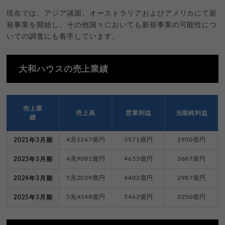
現在では、アジア諸国、オーストラリアおよびアメリカにて新
規事業を開始し、その他国々においても新規事業の可能性につ
いての調査にも着手しています。
大和ハウスの売上業績
売上業
売上高
営業利益
当期純利益
績
4兆1267億円
3571億円
1950億円
2021年3月期
4兆9081億円
4653億円
3687億円
2023年3月期
5兆2029億円
4402億円
2987億円
2024年3月期
5兆4348億円
5462億円
3250億円
2025年3月期