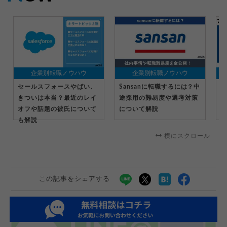
企業別転職ノウハウ
企業別転職ノウハウ
セールスフォースやばい、
Sansanに転職するには？中
マ
きついは本当？最近のレイ
途採用の難易度や選考対策
る
オフや話題の彼氏について
について解説
転
も解説
横にスクロール
この記事をシェアする