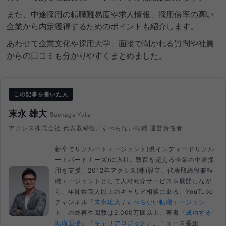
また、中途採用の転職難易度や求人情報、採用倍率の高い
企業から内定獲得するためのポイントも紹介します。
あわせて企業文化や採用大学、面接で聞かれる質問や社員
からの口コミも分かりやすくまとめました。
この記事を書いた人
末永 雄大
Suenaga Yuta
アクシス株式会社 代表取締役／すべらない転職 運営責任者
新卒でリクルートエージェント(現インディードリクル
ートパートナーズ)に入社。数百を超える企業の中途採
用を支援。2012年アクシス(株)設立、代表取締役兼転
職エージェントとして人材紹介サービスを展開しなが
ら、年間数百人以上のキャリア相談に乗る。YouTube
チャンネル
「末永雄大 / すべらない転職エージェン
ト」
の総再生回数は2,000万回以上。著書
『成功する
転職面接』
『キャリアロジック』
。ニュース番組