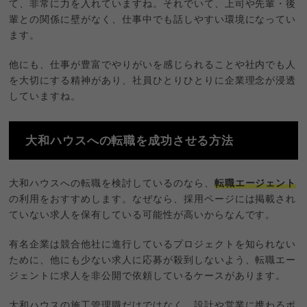
て、非常に力を入れていますね。それでいて、上司や先輩・後
輩との関係に壁がなく、仕事中でも話しやすい環境になってい
ます。
他にも、仕事が豊富でやりがいを感じられることや社内でも人
を大切にする精神があり、社員ひとりひとりに企業理念が浸透
していますね。
大和ハウスへの転職を成功させる方法
大和ハウスへの転職を検討しているのなら、
転職エージェント
の利用をおすすめします。なぜなら、採用ページには掲載され
ていない求人を保有している可能性が高いからなんです。
有名企業は競合他社に進行しているプロジェクトを知られない
ために、他にも少ない求人に応募が殺到しないよう、転職エー
ジェントに求人を非公開で依頼しているケースがあります。
大和ハウスの施工管理職だけではなく、設計や営業に携わるポ