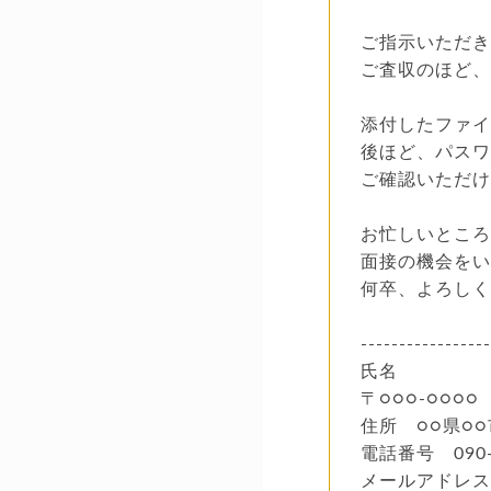
ご指示いただ
ご査収のほど
添付したファ
後ほど、パス
ご確認いただ
お忙しいとこ
面接の機会を
何卒、よろし
-----------------
氏名
〒○○○-○○○○
住所 ○○県○○
電話番号 090-
メールアドレス