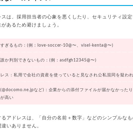
レスは、採用担当者の心象を悪くしたり、セキュリティ設定
性があるため避けましょう。
もの：(例：love-soccer-10@〜、visel-kenta@〜)
か判別できないもの：(例：asdfgh12345@〜)
ドレス：私用で会社の資産を使っていると見なされ公私混同を疑わ
(@docomo.ne.jpなど)：企業からの添付ファイルが届かなかっ
クが高い
するアドレスは、「自分の名前＋数字」などのシンプルなも
間違いありません。