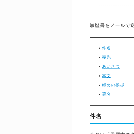
-----------------
履歴書をメールで
件名
宛先
あいさつ
本文
締めの挨拶
署名
件名