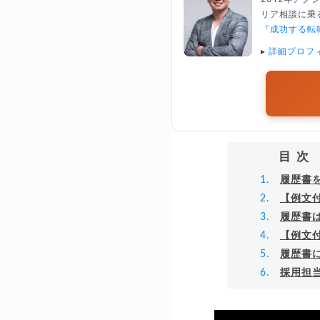
リア相談に乗る
『成功する転
▸
詳細プロフ
目次
履歴書
【例文
履歴書
【例文
履歴書
採用担