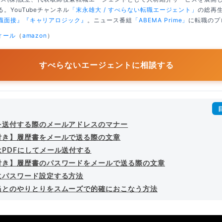
。YouTubeチャンネル
「末永雄大 / すべらない転職エージェント」
の総再生
職面接』
『キャリアロジック』
。ニュース番組
「ABEMA Prime」
に転職のプ
ィール
（
amazon
）
すべらないエージェントに相談する
を送付する際のメールアドレスのマナー
付き】履歴書をメールで送る際の文章
はPDFにしてメール送付する
付き】履歴書のパスワードをメールで送る際の文章
にパスワード設定する方法
当とのやりとりをスムーズで的確におこなう方法