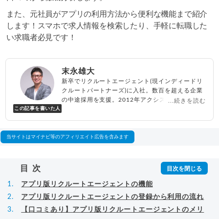
また、元社員がアプリの利用方法から便利な機能まで紹介
します！スマホで求人情報を検索したり、手軽に転職した
い求職者必見です！
末永雄大
新卒でリクルートエージェント(現インディードリ
クルートパートナーズ)に入社。数百を超える企業
の中途採用を支援。2012年アクシス(株)設立、代
...続きを読む
この記事を書いた人
表取締役兼転職エージェントとして人材紹介サー
ビスを展開しながら、年間数百人以上のキャリア
相談に乗る。Youtubeチャンネル「
末永雄大 / す
べらない転職エージェント
」の総再生回数は2,000
当サイトはマイナビ等のアフィリエイト広告を含みます
万回以上。著書「
成功する転職面接
」「
キャリア
ロジック
」
▸
詳細プロフィール
（
amazon
）
目次
アプリ版リクルートエージェントの機能
アプリ版リクルートエージェントの登録から利用の流れ
【口コミあり】アプリ版リクルートエージェントのメリ