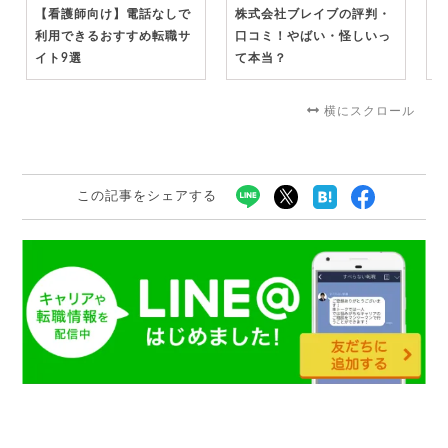
【看護師向け】電話なしで
株式会社ブレイブの評判・
【
利用できるおすすめ転職サ
口コミ！やばい・怪しいっ
の
イト9選
て本当？
形
収
横にスクロール
この記事をシェアする