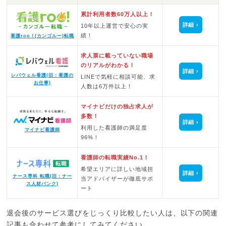
累計利用者数60万人以上！
詳細
10年以上運営で安心の実
績！
看護roo！(カンゴルー)転職
求人票に載っていない職場
のリアルがわかる！
詳細
レバウェル看護(旧：看護の
LINEで気軽に相談可能、求
お仕事)
人数は6万件以上！
マイナビだけの独占求人が
多数！
詳細
利用した看護師の満足度
マイナビ看護師
96%！
看護師の転職実績No.1！
希望エリアに詳しい地域担
詳細
ナース専科 転職(旧：ナー
当アドバイザーが徹底サポ
ス人材バンク)
ート
退会後のサービス選びをじっくり比較したい人は、以下の関連
記事も合わせて参考にしてみてください。