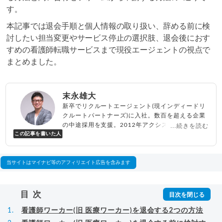
す。
本記事では退会手順と個人情報の取り扱い、辞める前に検
討したい担当変更やサービス停止の選択肢、退会後におす
すめの看護師転職サービスまで現役エージェントの視点で
まとめました。
末永雄大
新卒でリクルートエージェント(現インディードリ
クルートパートナーズ)に入社。数百を超える企業
の中途採用を支援。2012年アクシス(株)設立、代
...続きを読む
この記事を書いた人
表取締役兼転職エージェントとして人材紹介サー
ビスを展開しながら、年間数百人以上のキャリア
相談に乗る。Youtubeチャンネル「
末永雄大 / す
べらない転職エージェント
」の総再生回数は2,000
当サイトはマイナビ等のアフィリエイト広告を含みます
万回以上。著書「
成功する転職面接
」「
キャリア
ロジック
」
▸
詳細プロフィール
（
amazon
）
目次
看護師ワーカー(旧 医療ワーカー)を退会する2つの方法