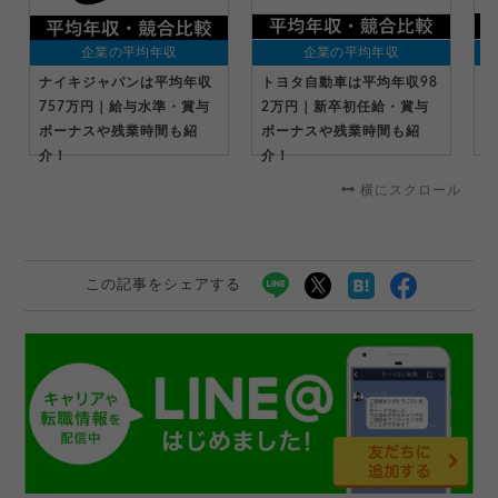
企業の平均年収
企業の平均年収
ナイキジャパンは平均年収
トヨタ自動車は平均年収98
キ
757万円｜給与水準・賞与
2万円｜新卒初任給・賞与
万
ボーナスや残業時間も紹
ボーナスや残業時間も紹
ー
介！
介！
横にスクロール
この記事をシェアする