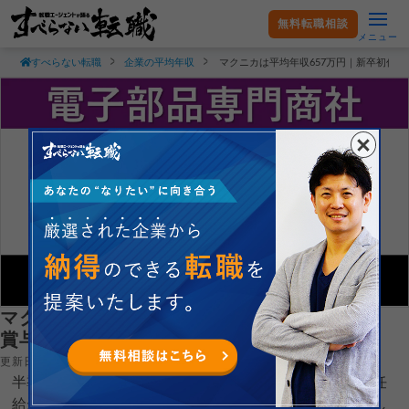
無料転職相談
メニュー
すべらない転職
企業の平均年収
マクニカは平均年収657万円｜新卒初任
マクニカは平均年収657万円｜新卒初任給・
賞与ボーナスや残業時間も紹介！
更新日：2025.05.15
半導体商社である株式会社マクニカの平均年収や新卒初任
給がどれくらいなのか現役転職エージェントが徹底解説し