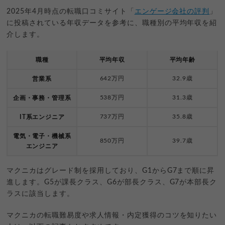
2025年4月時点の転職口コミサイト「
エンゲージ会社の評判
」
に投稿されている年収データを参考に、職種別の平均年収を紹
介します。
職種
平均年収
平均年齢
642万円
32.9歳
営業系
538万円
31.3歳
企画・事務・管理系
737万円
35.8歳
IT系エンジニア
電気・電子・機械系
850万円
39.7歳
エンジニア
マクニカはグレード制を採用しており、G1からG7まで順に昇
進します。G5が課長クラス、G6が部長クラス、G7が本部長ク
ラスに該当します。
マクニカの転職難易度や求人情報・内定獲得のコツを知りたい