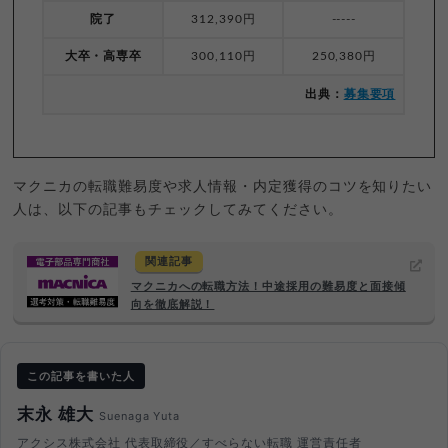
院了
312,390円
-----
大卒・高専卒
300,110円
250,380円
出典：
募集要項
マクニカの転職難易度や求人情報・内定獲得のコツを知りたい
人は、以下の記事もチェックしてみてください。
関連記事
マクニカへの転職方法！中途採用の難易度と面接傾
向を徹底解説！
この記事を書いた人
末永 雄大
Suenaga Yuta
アクシス株式会社 代表取締役／すべらない転職 運営責任者