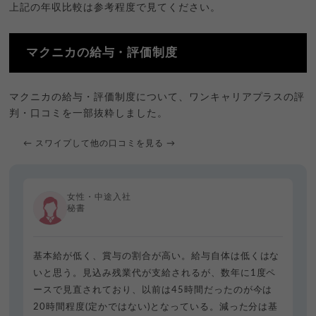
上記の年収比較は参考程度で見てください。
マクニカの給与・評価制度
マクニカの給与・評価制度について、ワンキャリアプラスの評
判・口コミを一部抜粋しました。
← スワイプして他の口コミを見る →
女性・中途入社
秘書
基本給が低く、賞与の割合が高い。給与自体は低くはな
いと思う。見込み残業代が支給されるが、数年に1度ペ
ースで見直されており、以前は45時間だったのが今は
20時間程度(定かではない)となっている。減った分は基