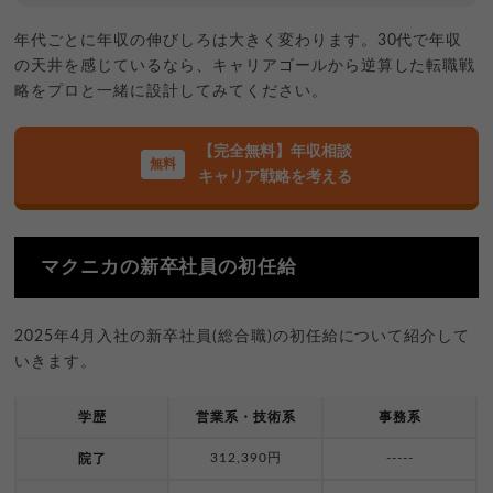
年代ごとに年収の伸びしろは大きく変わります。30代で年収
の天井を感じているなら、キャリアゴールから逆算した転職戦
略をプロと一緒に設計してみてください。
【完全無料】年収相談
キャリア戦略を考える
マクニカの新卒社員の初任給
2025年4月入社の新卒社員(総合職)の初任給について紹介して
いきます。
学歴
営業系・技術系
事務系
312,390円
-----
院了