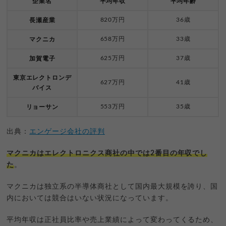
企業名
平均年収
平均年齢
820万円
36歳
長瀬産業
658万円
33歳
マクニカ
625万円
37歳
加賀電子
東京エレクトロンデ
627万円
41歳
バイス
553万円
35歳
リョーサン
出典：
エンゲージ会社の評判
マクニカはエレクトロニクス商社の中では2番目の年収でし
た
。
マクニカは独立系の半導体商社として国内最大規模を誇り、国
内においては競合はいない状況になっています。
平均年収は正社員比率や売上業績によって変わってくるため、