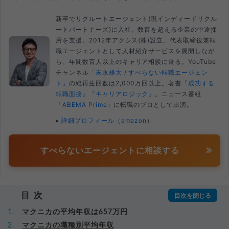
新卒でリクルートエージェント(現インディードリクル
ートパートナーズ)に入社。数百を超える企業の中途採
用を支援。2012年アクシス(株)設立、代表取締役兼転
職エージェントとして人材紹介サービスを展開しなが
ら、年間数百人以上のキャリア相談に乗る。YouTube
チャンネル
「末永雄大 / すべらない転職エージェン
ト」
の総再生回数は2,000万回以上。著書
『成功する
転職面接』
『キャリアロジック』
。ニュース番組
「ABEMA Prime」
に転職のプロとして出演。
▸
詳細プロフィール
（
amazon
）
すべらないエージェントに相談する
目次
マクニカの平均年収は657万円
マクニカの職種別平均年収